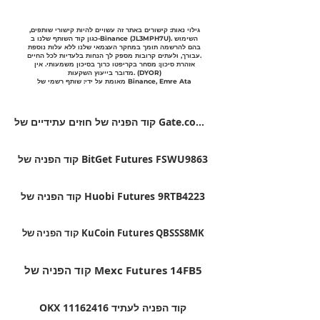
גילוי נאות: קישורים באתר זה עשויים להיות קישורי שותפים,
כגון קוד השותף שלנו ב-Binance (JL3MPH7U). השימוש
בהם להרשמה תומך במחקר העצמאי שלנו ללא עלות נוספת
עבורך, ולעתים קרובות מספק לך הנחות בלעדיות לכל החיים.
אזהרת סיכון: מסחר בקריפטו כרוך בסיכון משמעותי. אין
מדובר בייעוץ השקעות. (DYOR)
מאומת על ידי: שותף רשמי של Binance, Emre Ata
קוד הפניה של חוזים עתידיים של Gate.com VFJDUWXD
קוד הפניה של BitGet Futures FSWU9863
קוד הפניה של Huobi Futures 9RTB4223
קוד הפניה של KuCoin Futures QBSSS8MK
קוד הפניה של Mexc Futures 14FB5
OKX קוד הפניה לעתיד 11162416