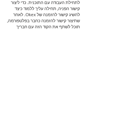
לתחילת העבודה עם התוכנית. כדי ליצור
קישור הפניה, תחילה עליך ללמוד כיצד
להשיג קישור להזמנה של Okex. לאחר
שתיצור קישור להזמנה כחבר בפלטפורמה,
תוכל לשתף את הקוד הזה עם חבריך
ולהתחיל להרוויח פרסים. תקבל קצת
תגמול מתשלומי עמלות בכל מעברי
המסחר בפלטפורמה של המשתמשים
שמשתמשים בקישור ההפניה שלך בחברות
הראשונות.
כאשר משתמשים, אשר מכוונים לשוק
החליפין עם
הזמנת Okex
שאתה חולק,
יבצעו מעבר, תהיה לך אפשרות לזכות
בפרס של 20%. לפי זה; כאשר 10
משתמשים פותחים חברות Okex עם קוד
ההפניה שלך, תקבל עמלות בשיעורים
שונים מעסקאות ההזמנה שלהם: 20%
מסחר בעסקאות חברים חדשים ו-20%