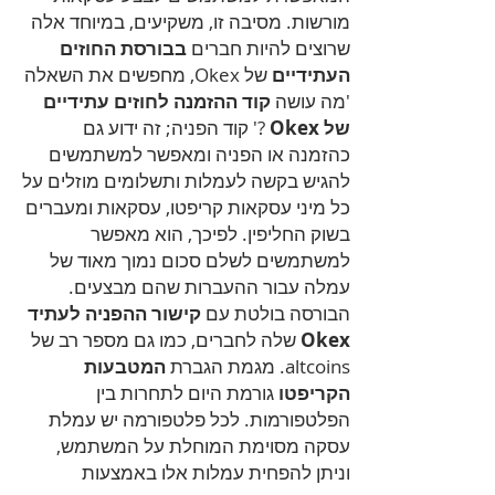
מורשות. מסיבה זו, משקיעים, במיוחד אלה
שרוצים להיות חברים
בבורסת החוזים
העתידיים
של Okex, מחפשים את השאלה
'מה עושה
קוד ההזמנה לחוזים עתידיים
של Okex
?' קוד הפניה; זה ידוע גם
כהזמנה או הפניה ומאפשר למשתמשים
להגיש בקשה לעמלות ותשלומים מוזלים על
כל מיני עסקאות קריפטו, עסקאות ומעברים
בשוק החליפין. לפיכך, הוא מאפשר
למשתמשים לשלם סכום נמוך מאוד של
עמלה עבור ההעברות שהם מבצעים.
הבורסה בולטת עם
קישור ההפניה לעתיד
Okex
שלה לחברים, כמו גם מספר רב של
altcoins. מגמת הגברת
המטבעות
הקריפטו
גורמת היום לתחרות בין
הפלטפורמות. לכל פלטפורמה יש עמלת
עסקה מסוימת המוחלת על המשתמש,
וניתן להפחית עמלות אלו באמצעות