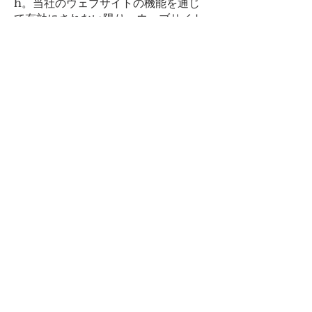
h。当社のウェブサイトの機能を通じ
て有効にされない限り、ウェブサイト
の販売、リース、貸与、配布、譲渡、
サブライセンス、またはウェブサイト
へのアクセス、またはウェブサイトの
使用または提供から収入を得ることは
できません。
これはすべてを網羅する制限のリスト
ではないことに注意してください。こ
れらの制限のいずれかに違反した場
合、当社の裁量により、ライセンスま
たは当社のWebサイトを使用するため
のアクセスを取り消す場合がありま
す。さらに、お客様の行動が当社また
は当社のユーザーに害を及ぼす可能性
があると当社が判断した場合、当社は
お客様のライセンスを取り消すか、当
社のWebサイトへのアクセスを制限す
る場合があります。