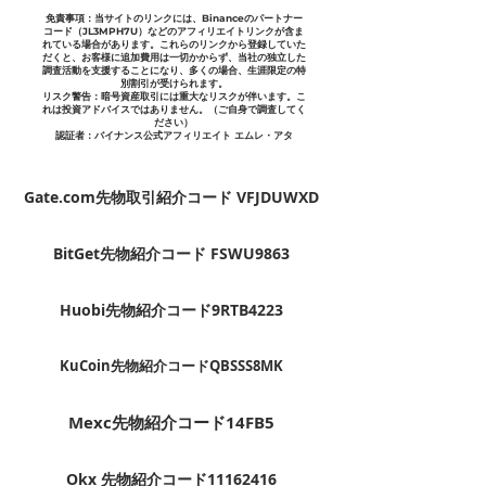
免責事項：当サイトのリンクには、Binanceのパートナー
コード（JL3MPH7U）などのアフィリエイトリンクが含ま
れている場合があります。これらのリンクから登録していた
だくと、お客様に追加費用は一切かからず、当社の独立した
調査活動を支援することになり、多くの場合、生涯限定の特
別割引が受けられます。
リスク警告：暗号資産取引には重大なリスクが伴います。こ
れは投資アドバイスではありません。（ご自身で調査してく
ださい）
認証者：バイナンス公式アフィリエイト エムレ・アタ
Gate.com先物取引紹介コード VFJDUWXD
BitGet先物紹介コード FSWU9863
Huobi先物紹介コード9RTB4223
KuCoin先物紹介コードQBSSS8MK
Mexc先物紹介コード14FB5
Okx 先物紹介コード11162416