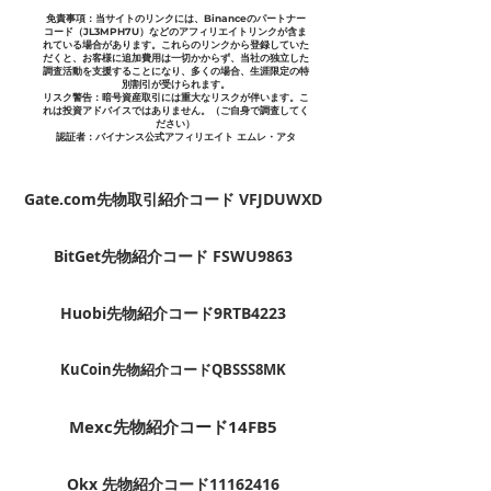
免責事項：当サイトのリンクには、Binanceのパートナー
コード（JL3MPH7U）などのアフィリエイトリンクが含ま
れている場合があります。これらのリンクから登録していた
だくと、お客様に追加費用は一切かからず、当社の独立した
調査活動を支援することになり、多くの場合、生涯限定の特
別割引が受けられます。
リスク警告：暗号資産取引には重大なリスクが伴います。こ
れは投資アドバイスではありません。（ご自身で調査してく
ださい）
認証者：バイナンス公式アフィリエイト エムレ・アタ
Gate.com先物取引紹介コード VFJDUWXD
BitGet先物紹介コード FSWU9863
Huobi先物紹介コード9RTB4223
KuCoin先物紹介コードQBSSS8MK
Mexc先物紹介コード14FB5
Okx 先物紹介コード11162416