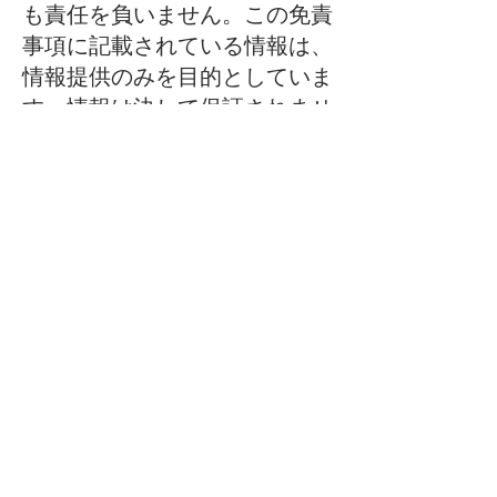
も責任を負いません。この免責
事項に記載されている情報は、
情報提供のみを目的としていま
す。情報は決して保証されませ
ん。将来の状況の予測が試みら
れる場合、いかなる種類の保証
も暗示または可能ではありませ
ん。
ウェブサイトで公開されている
コンテンツはいずれも、特定の
暗号通貨、暗号通貨のポートフ
ォリオ、トランザクション、ま
たは投資戦略が特定の人物に適
しているという推奨を構成する
ものではありません。