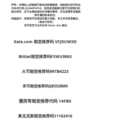
声明：本网站上的链接可能包含联盟链接，例如我们的币安合
作伙伴代码 (JL3MPH7U)。使用这些链接注册可支持我们的
独立研究，且不会增加您的任何额外费用，并且您通常还能获
得专属的终身折扣。
风险提示：加密货币交易涉及重大风险。本文并非投资建议。
（请自行研究）
经币安官方合作伙伴 Emre Ata 验证
Gate.com 期货推荐码 VFJDUWXD
BitGet期货推荐码FSWU9863
火币期货推荐码9RTB4223
库币期货推荐码QBSSS8MK
墨西哥期货推荐代码 14FB5
奥克克斯期货推荐码11162416