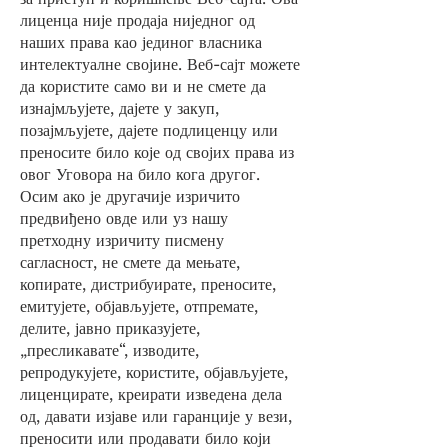
лиценца није продаја ниједног од
наших права као јединог власника
интелектуалне својине. Веб-сајт можете
да користите само ви и не смете да
изнајмљујете, дајете у закуп,
позајмљујете, дајете подлиценцу или
преносите било које од својих права из
овог Уговора на било кога другог.
Осим ако је другачије изричито
предвиђено овде или уз нашу
претходну изричиту писмену
сагласност, не смете да мењате,
копирате, дистрибуирате, преносите,
емитујете, објављујете, отпремате,
делите, јавно приказујете,
„пресликавате“, изводите,
репродукујете, користите, објављујете,
лиценцирате, креирати изведена дела
од, давати изјаве или гаранције у вези,
преносити или продавати било који