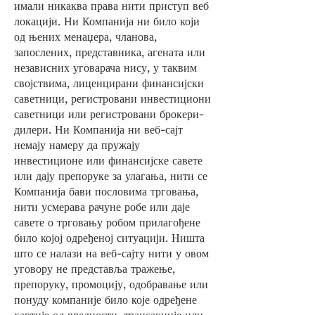
имали никаква права нити приступ веб
локацији. Ни Компанија ни било који
од њених менаџера, чланова,
запослених, представника, агената или
независних уговарача нису, у таквим
својствима, лиценцирани финансијски
саветници, регистровани инвестициони
саветници или регистровани брокери-
дилери. Ни Компанија ни веб-сајт
немају намеру да пружају
инвестиционе или финансијске савете
или дају препоруке за улагања, нити се
Компанија бави пословима трговања,
нити усмерава рачуне робе или даје
савете о трговању робом прилагођене
било којој одређеној ситуацији. Ништа
што се налази на веб-сајту нити у овом
уговору не представља тражење,
препоруку, промоцију, одобравање или
понуду компаније било које одређене