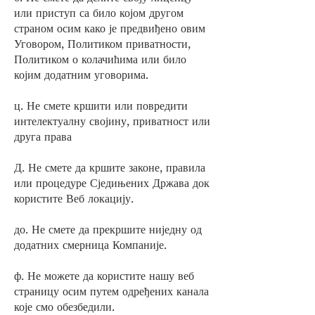
или приступ са било којом другом
страном осим како је предвиђено овим
Уговором, Политиком приватности,
Политиком о колачићима или било
којим додатним уговорима.
ц. Не смете кршити или повредити
интелектуалну својину, приватност или
друга права
Д. Не смете да кршите законе, правила
или процедуре Сједињених Држава док
користите Веб локацију.
до. Не смете да прекршите ниједну од
додатних смерница Компаније.
ф. Не можете да користите нашу веб
страницу осим путем одређених канала
које смо обезбедили.