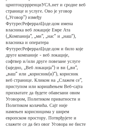
цриптоцуррренциУСА.нет и сродне веб
странице и услуге. Ово је уговор
(„Уговор“) између
ФутуресРеферралЦоде.цом имена
власника веб локације Емре Ата
(„Компанија“, „ми“, „нас“ и „наш“),
власника и оператера
ФутуресРеферралЦоде.цом и било које
друге компаније - веб локације,
софтвер и/или друге повезане услуге
(заједно, „Веб локација“) и ви („ви“,
„ваш“ или „корисник(и)“), корисник
веб странице. Кликом на „Слажем се“,
приступом или коришћењем Веб-сајта
прихватате да будете обавезани овим
Уговором, Политиком приватности и
Политиком колачића. Сајт није
намењен корисницима у ширем
европском простору. Потврђујете и
слажете се да без овог Уговора не бисте