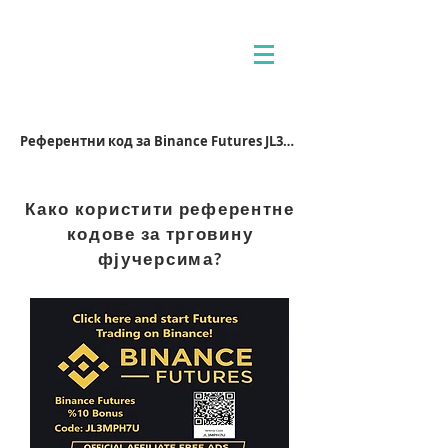
Референтни код за Binance Futures JL3MPH7U
Како користити референтне
кодове за трговину
фјучерсима?