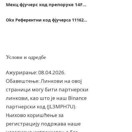
Мекц фјучерс код препоруке 14FB5
Оkx Референтни код фјучерса 11162416
Услови и одредбе
Ажурирање:
08.04.2026
.
Обавештење: Линкови на овој
страници могу бити партнерски
линкови, као што је наш Binance
партнерски код (JL3MPH7U).
Њихово коришћење за
регистрацију подржава наше