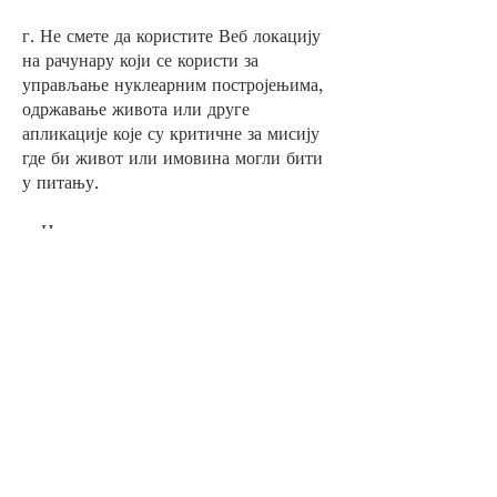
г. Не смете да користите Веб локацију
на рачунару који се користи за
управљање нуклеарним постројењима,
одржавање живота или друге
апликације које су критичне за мисију
где би живот или имовина могли бити
у питању.
х. Не смете продавати, давати у закуп,
позајмљивати, дистрибуирати,
преносити или подлиценцирати Веб
локацију или приступити њој, нити
остваривати приход од коришћења или
пружања Веб локације осим ако то није
омогућено кроз функционалност наше
Веб локације.
Имајте на уму да ово није свеобухватна
листа ограничења, ако прекршите било