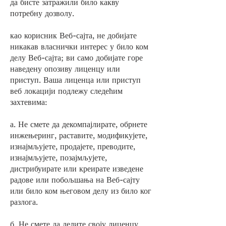
да бисте затражили било какву
потребну дозволу.
као корисник Веб-сајта, не добијате
никакав власнички интерес у било ком
делу Веб-сајта; ви само добијате горе
наведену опозиву лиценцу или
приступ. Ваша лиценца или приступ
веб локацији подлежу следећим
захтевима:
а. Не смете да декомпајлирате, обрнете
инжењеринг, раставите, модификујете,
изнајмљујете, продајете, преводите,
изнајмљујете, позајмљујете,
дистрибуирате или креирате изведене
радове или побољшања на Веб-сајту
или било ком његовом делу из било ког
разлога.
б. Не смете да делите своју лиценцу