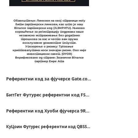
Обавештење: Линкови на овој страници могу
бити партнерски линкови, као што је наш
Binance партнерски код (JL3MPH7U). Њихово
коришћење за регистрацију подржава наше
независно истраживање без додатних
трошкова за вас и често вам пружа
ексклузивне доживотне попусте.
Упозорење о ризику: Трговање
криптовалутама носи значајан ризик. Ово није
инвестициони савет. (DYOR)
Верификовано од стране: Званични Binance
партнер Емре Ата
Референтни код за фјучерсе Gate.com VFJDUWXD
БитГет Футурес референтни код FSWU9863
Референтни код Хуоби фјучерса 9RTB4223
КуЦоин Футурес референтни код QBSSS8MK