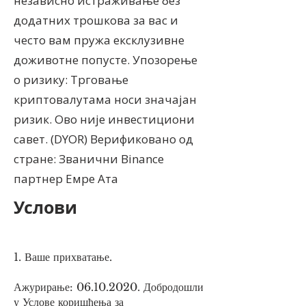
независно истраживање без
додатних трошкова за вас и
често вам пружа ексклузивне
доживотне попусте. Упозорење
о ризику: Трговање
криптовалутама носи значајан
ризик. Ово није инвестициони
савет. (DYOR) Верификовано од
стране: Званични Binance
партнер Емре Ата
Услови
1. Ваше прихватање.
Ажурирање:
06.10.2020
. Добродошли
у Услове коришћења за