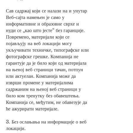
Сав садржај који се налази на и унутар
Веб-сајта намењен је само у
информативне и образовне сврхе и
нуди се „као што јесте“ без гаранције.
Повремено, материјали који се
појављују на веб локацији могу
укључивати техничке, типографске или
фотографске грешке. Компанија не
гарантује да је било који од материјала
на њеној веб страници тачан, потпун
или актуелан. Компанија може да
изврши промене у материјалима
садржаним на њеној веб страници у
било ком тренутку без обавештења.
Компанија се, међутим, не обавезује да
ће ажурирати материјале.
3. Без ослањања на информације о веб
локацији.