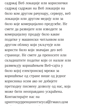
садржај Веб локације или кориснички
садржај садржан на Веб локацији на
било ком другом рачунару, серверу, веб
локацији или другом медију или за
било које комерцијално предузеће. Не
смете да развијате или изводите за
комерцијалну продају било какве
податке у машински читљивом или
другом облику који укључује или
користи било који значајан део веб
странице. Не смете да преносите или
складиштите податке који се налазе или
размењују коришћењем Веб-сајта у
било којој електронској мрежи за
коришћење од стране више од једног
корисника осим ако не добијете
претходну писмену дозволу од нас, која
може бити неоправдано ускраћена.
Контактирајте нас на
цриптоцурренциинтхеуса@гмаил.цом