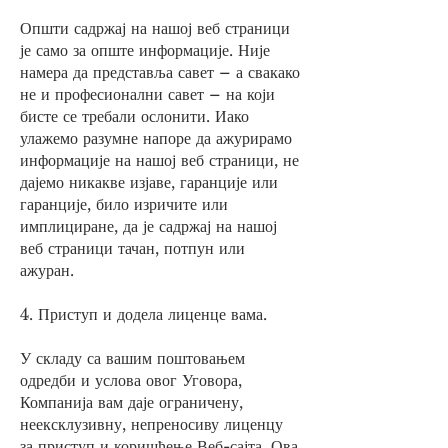
Општи садржај на нашој веб страници
је само за опште информације. Није
намера да представља савет – а свакако
не и професионални савет – на који
бисте се требали ослонити. Иако
улажемо разумне напоре да ажурирамо
информације на нашој веб страници, не
дајемо никакве изјаве, гаранције или
гаранције, било изричите или
имплициране, да је садржај на нашој
веб страници тачан, потпун или
ажуран.
4. Приступ и додела лиценце вама.
У складу са вашим поштовањем
одредби и услова овог Уговора,
Компанија вам даје ограничену,
неексклузивну, непреносиву лиценцу
за приступ и коришћење Веб-сајта. Ова