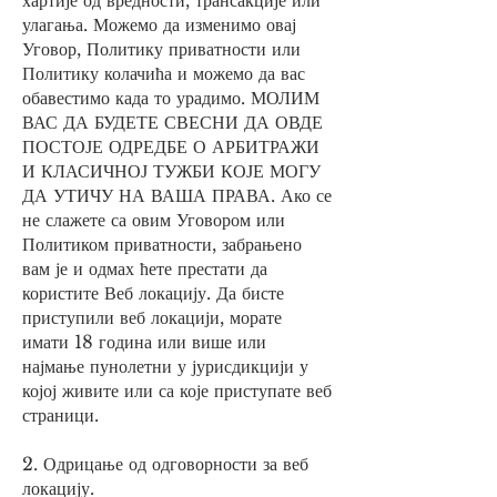
хартије од вредности, трансакције или
улагања. Можемо да изменимо овај
Уговор, Политику приватности или
Политику колачића и можемо да вас
обавестимо када то урадимо. МОЛИМ
ВАС ДА БУДЕТЕ СВЕСНИ ДА ОВДЕ
ПОСТОЈЕ ОДРЕДБЕ О АРБИТРАЖИ
И КЛАСИЧНОЈ ТУЖБИ КОЈЕ МОГУ
ДА УТИЧУ НА ВАША ПРАВА. Ако се
не слажете са овим Уговором или
Политиком приватности, забрањено
вам је и одмах ћете престати да
користите Веб локацију. Да бисте
приступили веб локацији, морате
имати 18 година или више или
најмање пунолетни у јурисдикцији у
којој живите или са које приступате веб
страници.
2. Одрицање од одговорности за веб
локацију.