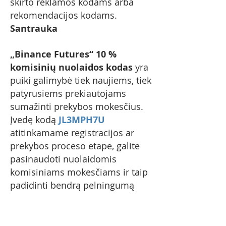
skirto reklamos kodams arba
rekomendacijos kodams.
Santrauka
„Binance Futures“ 10 %
komisinių nuolaidos kodas
yra
puiki galimybė tiek naujiems, tiek
patyrusiems prekiautojams
sumažinti prekybos mokesčius.
Įvedę kodą
JL3MPH7U
atitinkamame registracijos ar
prekybos proceso etape, galite
pasinaudoti nuolaidomis
komisiniams mokesčiams ir taip
padidinti bendrą pelningumą
kriptovaliutų rinkoje. Būtinai
panaudokite kodą, kol jis
nepasibaigė, ir patvirtinkite, kad