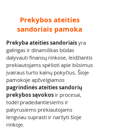
Prekybos ateities
sandoriais pamoka
Prekyba ateities sandoriais
yra
galingas ir dinamiškas būdas
dalyvauti finansų rinkose, leidžiantis
prekiautojams spėlioti apie būsimus
įvairaus turto kainų pokyčius. Šioje
pamokoje apžvelgiamos
pagrindinės ateities sandorių
prekybos sąvokos
ir procesai,
todėl pradedantiesiems ir
patyrusiems prekiautojams
lengviau suprasti ir naršyti šioje
rinkoje.