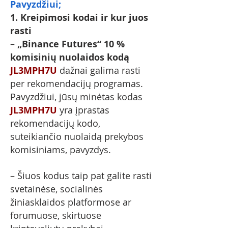
Pavyzdžiui;
1. Kreipimosi kodai ir kur juos
rasti
–
„Binance Futures“ 10 %
komisinių nuolaidos kodą
JL3MPH7U
dažnai galima rasti
per rekomendacijų programas.
Pavyzdžiui, jūsų minėtas kodas
JL3MPH7U
yra įprastas
rekomendacijų kodo,
suteikiančio nuolaidą prekybos
komisiniams, pavyzdys.
– Šiuos kodus taip pat galite rasti
svetainėse, socialinės
žiniasklaidos platformose ar
forumuose, skirtuose