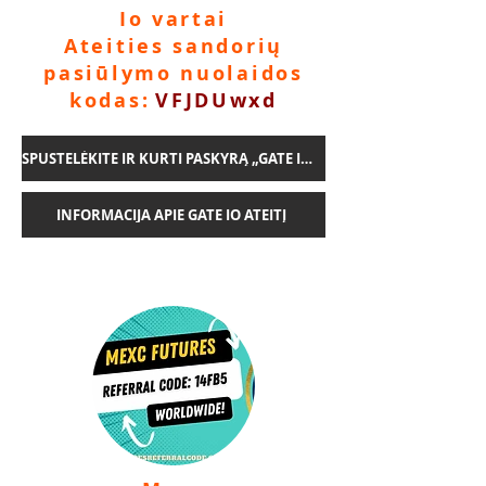
Io vartai
Ateities sandorių
pasiūlymo nuolaidos
kodas:
VFJDUwxd
SPUSTELĖKITE IR KURTI PASKYRĄ „GATE IO FUTURES“.
INFORMACIJA APIE GATE IO ATEITĮ