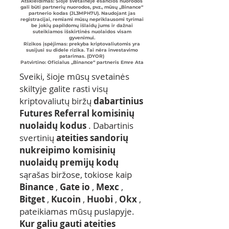
Atskleidimas: Šioje svetainėje esančios nuorodos
gali būti partnerių nuorodos, pvz., mūsų „Binance“
partnerio kodas (JL3MPH7U). Naudojant jas
registracijai, remiami mūsų nepriklausomi tyrimai
be jokių papildomų išlaidų jums ir dažnai
suteikiamos išskirtinės nuolaidos visam
gyvenimui.
Rizikos įspėjimas: prekyba kriptovaliutomis yra
susijusi su didele rizika. Tai nėra investavimo
patarimas. (DYOR)
Patvirtino: Oficialus „Binance“ partneris Emre Ata
Sveiki, šioje mūsų svetainės
skiltyje galite rasti visų
kriptovaliutų biržų
dabartinius
Futures Referral komisinių
nuolaidų kodus
. Dabartinis
svertinių
ateities sandorių
nukreipimo komisinių
nuolaidų premijų kodų
sąrašas biržose, tokiose kaip
Binance
,
Gate io
,
Mexc
,
Bitget
,
Kucoin
,
Huobi
,
Okx
,
pateikiamas mūsų puslapyje.
Kur galiu gauti ateities