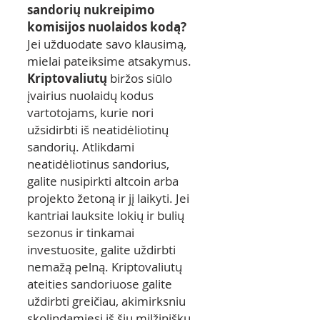
sandorių nukreipimo
komisijos nuolaidos kodą?
Jei užduodate savo klausimą,
mielai pateiksime atsakymus.
Kriptovaliutų
biržos siūlo
įvairius nuolaidų kodus
vartotojams, kurie nori
užsidirbti iš neatidėliotinų
sandorių. Atlikdami
neatidėliotinus sandorius,
galite nusipirkti altcoin arba
projekto žetoną ir jį laikyti. Jei
kantriai lauksite lokių ir bulių
sezonus ir tinkamai
investuosite, galite uždirbti
nemažą pelną. Kriptovaliutų
ateities sandoriuose galite
uždirbti greičiau, akimirksniu
skolindamiesi iš šių milžiniškų