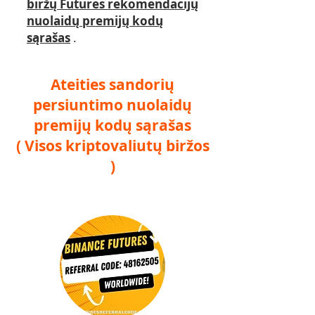
biržų Futures rekomendacijų
nuolaidų premijų kodų
sąrašas
.
Ateities sandorių
persiuntimo nuolaidų
premijų kodų sąrašas
( Visos kriptovaliutų biržos
)