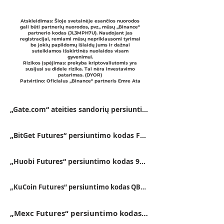
Atskleidimas: Šioje svetainėje esančios nuorodos
gali būti partnerių nuorodos, pvz., mūsų „Binance“
partnerio kodas (JL3MPH7U). Naudojant jas
registracijai, remiami mūsų nepriklausomi tyrimai
be jokių papildomų išlaidų jums ir dažnai
suteikiamos išskirtinės nuolaidos visam
gyvenimui.
Rizikos įspėjimas: prekyba kriptovaliutomis yra
susijusi su didele rizika. Tai nėra investavimo
patarimas. (DYOR)
Patvirtino: Oficialus „Binance“ partneris Emre Ata
„Gate.com“ ateities sandorių persiuntimo kodas VFJDUWXD
„BitGet Futures“ persiuntimo kodas FSWU9863
„Huobi Futures“ persiuntimo kodas 9RTB4223
„KuCoin Futures“ persiuntimo kodas QBSSS8MK
„Mexc Futures“ persiuntimo kodas 14FB5