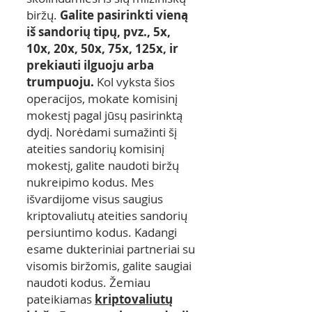
biržų.
Galite pasirinkti vieną
iš sandorių tipų, pvz., 5x,
10x, 20x, 50x, 75x, 125x, ir
prekiauti ilguoju arba
trumpuoju.
Kol vyksta šios
operacijos, mokate komisinį
mokestį pagal jūsų pasirinktą
dydį. Norėdami sumažinti šį
ateities sandorių komisinį
mokestį, galite naudoti biržų
nukreipimo kodus. Mes
išvardijome visus saugius
kriptovaliutų ateities sandorių
persiuntimo kodus. Kadangi
esame dukteriniai partneriai su
visomis biržomis, galite saugiai
naudoti kodus. Žemiau
pateikiamas
kriptovaliutų