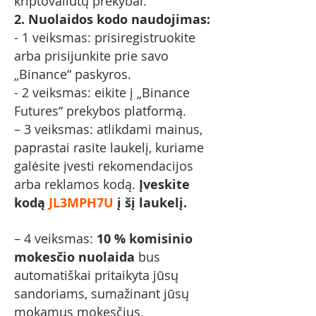
kriptovaliutų prekybai.
2. Nuolaidos kodo naudojimas:
- 1 veiksmas: prisiregistruokite
arba prisijunkite prie savo
„Binance“ paskyros.
- 2 veiksmas: eikite į „Binance
Futures“ prekybos platformą.
– 3 veiksmas: atlikdami mainus,
paprastai rasite laukelį, kuriame
galėsite įvesti rekomendacijos
arba reklamos kodą.
Įveskite
kodą
JL3MPH7U
į šį laukelį.
– 4 veiksmas:
10 %
komisinio
mokesčio nuolaida
bus
automatiškai pritaikyta jūsų
sandoriams, sumažinant jūsų
mokamus mokesčius.