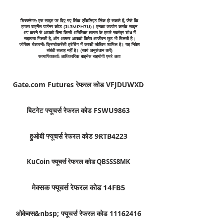
डिस्क्लेमर: इस साइट पर दिए गए लिंक एफिलिएट लिंक हो सकते हैं, जैसे कि
हमारा बाइनेंस पार्टनर कोड (JL3MPH7U)। इनका उपयोग करके साइन
अप करने से आपको बिना किसी अतिरिक्त लागत के हमारे स्वतंत्र शोध में
सहायता मिलती है, और अक्सर आपको विशेष आजीवन छूट भी मिलती है।
जोखिम चेतावनी: क्रिप्टोकरेंसी ट्रेडिंग में काफी जोखिम शामिल है। यह निवेश
संबंधी सलाह नहीं है। (स्वयं अनुसंधान करें)
सत्यापितकर्ता: आधिकारिक बाइनेंस सहयोगी एमरे अता
Gate.com Futures रेफरल कोड VFJDUWXD
बिटगेट फ्यूचर्स रेफरल कोड FSWU9863
हुओबी फ्यूचर्स रेफरल कोड 9RTB4223
KuCoin फ्यूचर्स रेफरल कोड QBSSS8MK
मेक्सक फ्यूचर्स रेफरल कोड 14FB5
ओकेक्स&nbsp; फ्यूचर्स रेफरल कोड 11162416