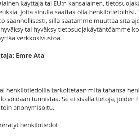
alainen käyttäjä tai EU:n kansalainen, tietosuo
euksia, joita sinulla saattaa olla henkilötietoihisi
ö säännöllisesti, sillä saatamme muuttaa sitä ajoi
et hyväksy tai hyväksy tietosuojakäytäntöämme k
äyttää verkkosivustoa.
istaja: Emre Ata
tai henkilötiedoilla tarkoitetaan mitä tahansa henk
ö voidaan tunnistaa. Se ei sisällä tietoja, joiden 
utoin anonymisoitu.
kerätyt henkilötiedot