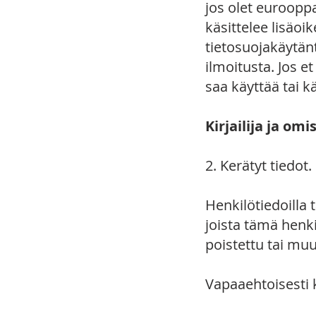
jos olet euroopp
käsittelee lisäoik
tietosuojakäytänt
ilmoitusta. Jos 
saa käyttää tai k
Kirjailija ja om
2. Kerätyt tiedot.
Henkilötiedoilla 
joista tämä henkil
poistettu tai mu
Vapaaehtoisesti 