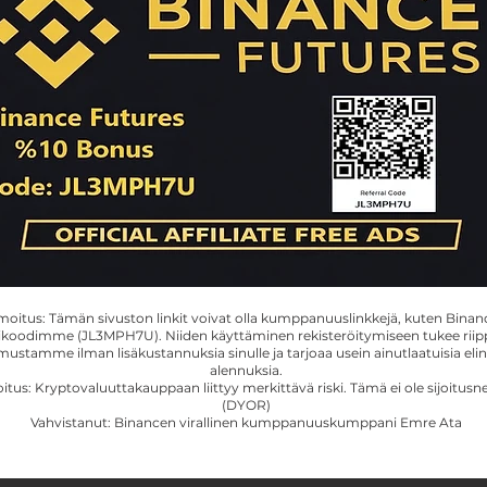
lmoitus: Tämän sivuston linkit voivat olla kumppanuuslinkkejä, kuten Binan
oodimme (JL3MPH7U). Niiden käyttäminen rekisteröitymiseen tukee rii
mustamme ilman lisäkustannuksia sinulle ja tarjoaa usein ainutlaatuisia elin
alennuksia.
oitus: Kryptovaluuttakauppaan liittyy merkittävä riski. Tämä ei ole sijoitus
(DYOR)
Vahvistanut: Binancen virallinen kumppanuuskumppani Emre Ata