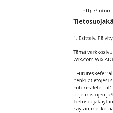
http://future
Tietosuojak
1. Esittely. Päivi
Tämä verkkosivust
Wix.com Wix ADI:
FuturesReferral
henkilötietojesi
FuturesReferralC
ohjelmistojen ja/
Tietosuojakäytän
käytämme, kerääm