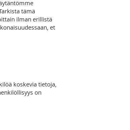
jakäytäntömme
. Tarkista tämä
ttain ilman erillistä
okonaisuudessaan, et
ilöä koskevia tietoja,
henkilöllisyys on