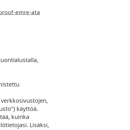
e-proof-emre-ata
uontialustalla,
mistettu
 verkkosivustojen,
usto") käyttöä.
tää, kuinka
ietojasi. Lisäksi,