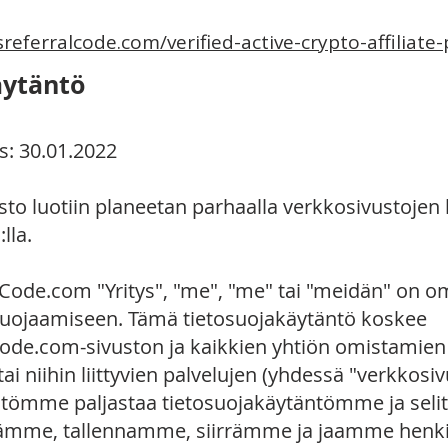
sreferralcode.com/verified-active-crypto-affiliat
äytäntö
tys: 30.01.2022
o luotiin planeetan parhaalla verkkosivustojen l
lla.
Code.com "Yritys", "me", "me" tai "meidän" on o
 suojaamiseen. Tämä tietosuojakäytäntö koskee
ode.com-sivuston ja kaikkien yhtiön omistamien
tai niihin liittyvien palvelujen (yhdessä "verkkosiv
tömme paljastaa tietosuojakäytäntömme ja selit
me, tallennamme, siirrämme ja jaamme henkilöt