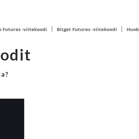
o Futures -viitekoodi
Bitget Futures -viitekoodi
Huobi
odit
ja?