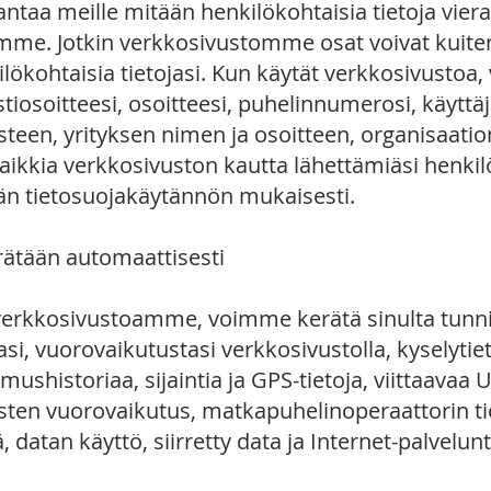
 antaa meille mitään henkilökohtaisia tietoja viera
mme. Jotkin verkkosivustomme osat voivat kuiten
ökohtaisia tietojasi. Kun käytät verkkosivustoa
tiosoitteesi, osoitteesi, puhelinnumerosi, käyttä
steen, yrityksen nimen ja osoitteen, organisaatio
Kaikkia verkkosivuston kautta lähettämiäsi henkil
än tietosuojakäytännön mukaisesti.
rätään automaattisesti
verkkosivustoamme, voimme kerätä sinulta tunni
si, vuorovaikutustasi verkkosivustolla, kyselytietoj
imushistoriaa, sijaintia ja GPS-tietoja, viittaavaa 
sten vuorovaikutus, matkapuhelinoperaattorin ti
, datan käyttö, siirretty data ja Internet-palvelunt