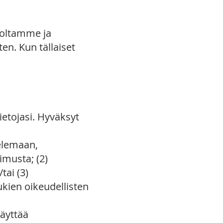
toltamme ja
en. Kun tällaiset
ietojasi. Hyväksyt
telemaan,
imusta; (2)
tai (3)
kien oikeudellisten
äyttää