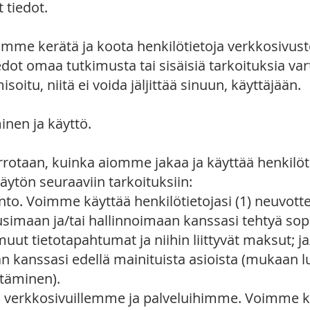
 tiedot.
mme kerätä ja koota henkilötietoja verkkosivus
ot omaa tutkimusta tai sisäisiä tarkoituksia vart
oitu, niitä ei voida jäljittää sinuun, käyttäjään.
minen ja käyttö.
rrotaan, kuinka aiomme jakaa ja käyttää henkilöt
käytön seuraaviin tarkoituksiin:
nto. Voimme käyttää henkilötietojasi (1) neuvot
simaan ja/tai hallinnoimaan kanssasi tehtyä sop
uut tietotapahtumat ja niihin liittyvät maksut; ja/
anssasi edellä mainituista asioista (mukaan lu
ttäminen).
tä verkkosivuillemme ja palveluihimme. Voimme k