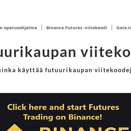
n opetusohjelma
Binance Futures -viitekoodi
Gate.i
uurikaupan viiteko
inka käyttää futuurikaupan viitekoode