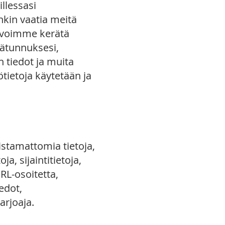
illessasi
kin vaatia meitä
, voimme kerätä
jätunnuksesi,
n tiedot ja muita
ötietoja käytetään ja
stamattomia tietoja,
a, sijaintitietoja,
URL-osoitetta,
edot,
arjoaja.