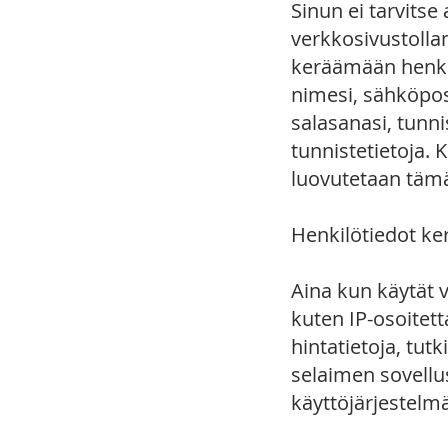
Sinun ei tarvitse
verkkosivustolla
keräämään henkil
nimesi, sähköpos
salasanasi, tunni
tunnistetietoja. 
luovutetaan täm
Henkilötiedot ke
Aina kun käytät 
kuten IP-osoitetta
hintatietoja, tutk
selaimen sovellu
käyttöjärjestelmä