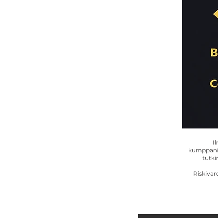
I
kumppanik
tutki
Riskivar