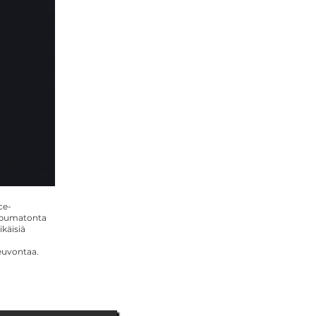
ce-
ppumatonta
ikäisiä
neuvontaa.