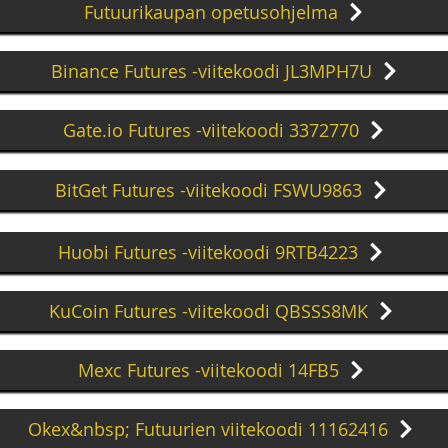
Futuurikaupan opetusohjelma
Binance Futures -viitekoodi JL3MPH7U
Gate.io Futures -viitekoodi 3372770
BitGet Futures -viitekoodi FSWU9863
Huobi Futures -viitekoodi 9RTB4223
KuCoin Futures -viitekoodi QBSSS8MK
Mexc Futures -viitekoodi 14FB5
Okex&nbsp; Futuurien viitekoodi 11162416