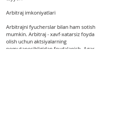
Arbitraj imkoniyatlari
Arbitrajni fyucherslar bilan ham sotish
mumkin. Arbitraj - xavf-xatarsiz foyda
olish uchun aktsiyalarning
nomutanosibligidan foydalanish. Agar
asosiy va kelajak o'rtasidagi narxda
sezilarli og'ishlar mavjud bo'lsa, undan
arzonroq qiymatda uzoq pozitsiyani
va qimmatroq qiymatda qisqa
pozitsiyani ochish orqali foydalanish
mumkin. Agar asosiy va kelajak yana
mos kelsa, bu arbitraj foydasiga olib
keladi. Biroq, investor institutsional
investorlarning shaxsiy kompyuter
mexanizmi bilan
raqobatlashayotganligi sababli,