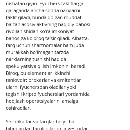
nisbatan qiyin. Fyuchers takliflarga
qaraganda ancha sodda narxlarni
taklif qiladi, bunda qolgan muddat
ba'zan asosiy aktivning haqiqiy bahosi
rivojlanishidan ko'ra imkoniyat
bahosiga ko'proq ta'sir qiladi. Albatta,
farq uchun shartnomalar ham juda
murakkab bo'lmagan tarzda
narxlarning tushishi haqida
spekulyatsiya qilish imkonini beradi.
Biroq, bu elementlar ikkinchi
tanlovdir: brokerlar va emitentlar
ularni fyuchersdan oladilar yoki
tegishli kripto fyucherslari yordamida
hedjlash operatsiyalarini amalga
oshiradilar.
Sertifikatlar va farqlar bo'yicha
bitimlardan farqli o'laroq, investorlar