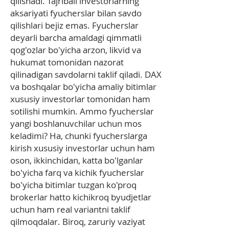
qilishadi. Tajribali investorlarning
aksariyati fyucherslar bilan savdo
qilishlari bejiz emas. Fyucherslar
deyarli barcha amaldagi qimmatli
qog'ozlar bo'yicha arzon, likvid va
hukumat tomonidan nazorat
qilinadigan savdolarni taklif qiladi. DAX
va boshqalar bo'yicha amaliy bitimlar
xususiy investorlar tomonidan ham
sotilishi mumkin. Ammo fyucherslar
yangi boshlanuvchilar uchun mos
keladimi? Ha, chunki fyucherslarga
kirish xususiy investorlar uchun ham
oson, ikkinchidan, katta bo'lganlar
bo'yicha farq va kichik fyucherslar
bo'yicha bitimlar tuzgan ko'proq
brokerlar hatto kichikroq byudjetlar
uchun ham real variantni taklif
qilmoqdalar. Biroq, zaruriy vaziyat