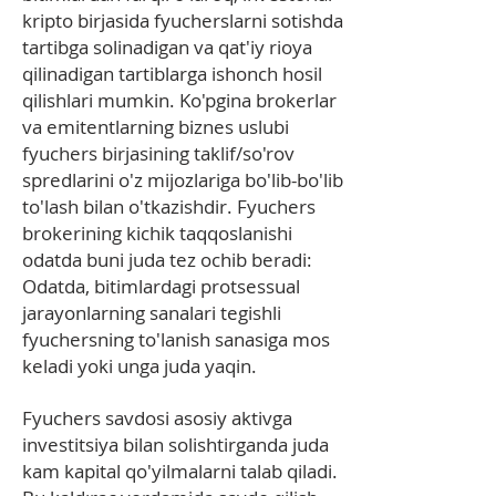
kripto birjasida fyucherslarni sotishda
tartibga solinadigan va qat'iy rioya
qilinadigan tartiblarga ishonch hosil
qilishlari mumkin. Ko'pgina brokerlar
va emitentlarning biznes uslubi
fyuchers birjasining taklif/so'rov
spredlarini o'z mijozlariga bo'lib-bo'lib
to'lash bilan o'tkazishdir. Fyuchers
brokerining kichik taqqoslanishi
odatda buni juda tez ochib beradi:
Odatda, bitimlardagi protsessual
jarayonlarning sanalari tegishli
fyuchersning to'lanish sanasiga mos
keladi yoki unga juda yaqin.
Fyuchers savdosi asosiy aktivga
investitsiya bilan solishtirganda juda
kam kapital qo'yilmalarni talab qiladi.