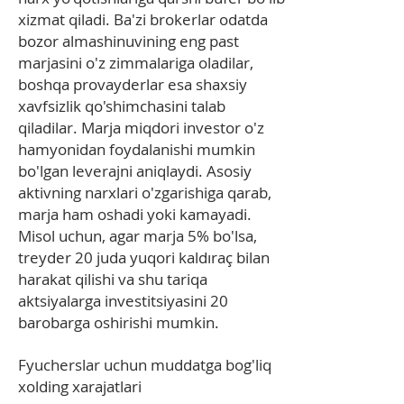
xizmat qiladi. Ba'zi brokerlar odatda
bozor almashinuvining eng past
marjasini o'z zimmalariga oladilar,
boshqa provayderlar esa shaxsiy
xavfsizlik qo'shimchasini talab
qiladilar. Marja miqdori investor o'z
hamyonidan foydalanishi mumkin
bo'lgan leverajni aniqlaydi. Asosiy
aktivning narxlari o'zgarishiga qarab,
marja ham oshadi yoki kamayadi.
Misol uchun, agar marja 5% bo'lsa,
treyder 20 juda yuqori kaldıraç bilan
harakat qilishi va shu tariqa
aktsiyalarga investitsiyasini 20
barobarga oshirishi mumkin.
Fyucherslar uchun muddatga bog'liq
xolding xarajatlari