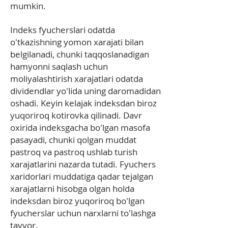
mumkin.
Indeks fyucherslari odatda
o'tkazishning yomon xarajati bilan
belgilanadi, chunki taqqoslanadigan
hamyonni saqlash uchun
moliyalashtirish xarajatlari odatda
dividendlar yo'lida uning daromadidan
oshadi. Keyin kelajak indeksdan biroz
yuqoriroq kotirovka qilinadi. Davr
oxirida indeksgacha bo'lgan masofa
pasayadi, chunki qolgan muddat
pastroq va pastroq ushlab turish
xarajatlarini nazarda tutadi. Fyuchers
xaridorlari muddatiga qadar tejalgan
xarajatlarni hisobga olgan holda
indeksdan biroz yuqoriroq bo'lgan
fyucherslar uchun narxlarni to'lashga
tayyor.