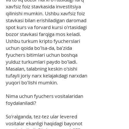
xavfsiz foiz stavkasida investitsiya
qilinishi mumkin. Ushbu xavfsiz foiz
stavkasi bilan erishiladigan daromad
spot kurs va forvard kursi o'rtasidagi
bozor stavkasi farqiga mos keladi.
Ushbu turkum kripto fyucherslari
uchun qoida bo'lsa-da, ba'zida
fyuchers bitimlari uchun boshqa
yulduz turkumlari paydo bo'ladi.
Masalan, talabning keskin o'sishi
tufayli joriy narx kelajakdagi narxdan
yuqori bo'lishi mumkin.
Nima uchun fyuchers vositalaridan
foydalaniladi?
So'ralganda, tez-tez ular levered
vositalar ekanligi haqidagi bayonot