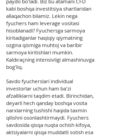
paydo bo'ladi. Biz bu atamani CFD
kabi boshqa investitsiya shartlaridan
allaqachon bilamiz. Lekin nega
fyuchers ham leverage vositasi
hisoblanadi? Fyuchersga sarmoya
kiritadiganlar haqiqiy qiymatning
ozgina qismiga muhtoj va baribir
sarmoya kiritishlari mumkin.
Kaldıraçning intensivligi almashinuvga
bog'liq.
Savdo fyucherslari individual
investorlar uchun ham ba'zi
afzalliklarni taqdim etadi. Birinchidan,
deyarli hech qanday boshqa vosita
narxlarning tushishi haqida taxmin
qilishni osonlashtirmaydi. Fyuchers
savdosida qisqa nuqta ochish kifoya,
aktsiyalarni qisqa muddatli sotish esa