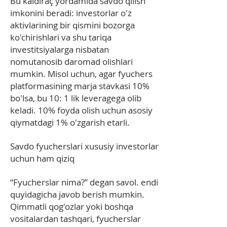
Bu kaldıraç yordamida savdo qilish
imkonini beradi: investorlar o'z
aktivlarining bir qismini bozorga
ko'chirishlari va shu tariqa
investitsiyalarga nisbatan
nomutanosib daromad olishlari
mumkin. Misol uchun, agar fyuchers
platformasining marja stavkasi 10%
bo'lsa, bu 10: 1 lik leveragega olib
keladi. 10% foyda olish uchun asosiy
qiymatdagi 1% o'zgarish etarli.
Savdo fyucherslari xususiy investorlar
uchun ham qiziq
“Fyucherslar nima?” degan savol. endi
quyidagicha javob berish mumkin.
Qimmatli qog'ozlar yoki boshqa
vositalardan tashqari, fyucherslar