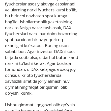
fyucherslar asosiy aktivga asoslanadi
va ularning narxi fyuchers kursi bo'lib,
bu birinchi navbatda spot kursga
bog'liq. Ishbilarmonlik gazetasining
narx toifasiga nazar tashlasak, DAX
fyucherslari narxi har doim bozorning
spot narxidan bir oz yuqoriroq
ekanligini ko'rsatadi. Buning oson
sababi bor: Agar investor DAXni spot
birjada sotib olsa, u darhol butun xarid
narxini to'lashi kerak. Agar boshqa
tomondan, u DAX kelajagida uzoq joy
ochsa, u kripto fyucherslarida
xavfsizlik sifatida joriy almashinuv
qiymatining faqat bir qismini olib
qo'yishi kerak.
Ushbu qimmatli qog'ozni olib qo'yish
va to'liq bozor narxi o'rtasidagi farq