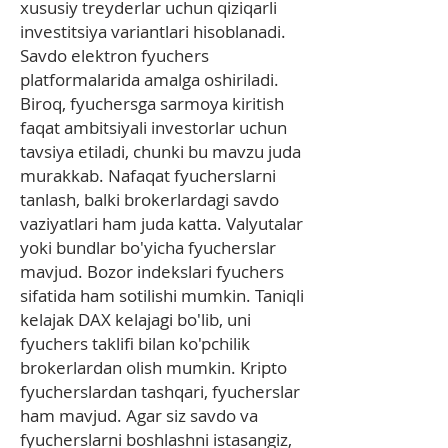
xususiy treyderlar uchun qiziqarli
investitsiya variantlari hisoblanadi.
Savdo elektron fyuchers
platformalarida amalga oshiriladi.
Biroq, fyuchersga sarmoya kiritish
faqat ambitsiyali investorlar uchun
tavsiya etiladi, chunki bu mavzu juda
murakkab. Nafaqat fyucherslarni
tanlash, balki brokerlardagi savdo
vaziyatlari ham juda katta. Valyutalar
yoki bundlar bo'yicha fyucherslar
mavjud. Bozor indekslari fyuchers
sifatida ham sotilishi mumkin. Taniqli
kelajak DAX kelajagi bo'lib, uni
fyuchers taklifi bilan ko'pchilik
brokerlardan olish mumkin. Kripto
fyucherslardan tashqari, fyucherslar
ham mavjud. Agar siz savdo va
fyucherslarni boshlashni istasangiz,