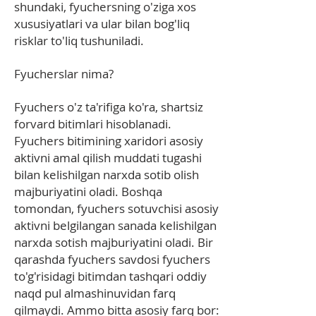
shundaki, fyuchersning o'ziga xos
xususiyatlari va ular bilan bog'liq
risklar to'liq tushuniladi.
Fyucherslar nima?
Fyuchers o'z ta'rifiga ko'ra, shartsiz
forvard bitimlari hisoblanadi.
Fyuchers bitimining xaridori asosiy
aktivni amal qilish muddati tugashi
bilan kelishilgan narxda sotib olish
majburiyatini oladi. Boshqa
tomondan, fyuchers sotuvchisi asosiy
aktivni belgilangan sanada kelishilgan
narxda sotish majburiyatini oladi. Bir
qarashda fyuchers savdosi fyuchers
to'g'risidagi bitimdan tashqari oddiy
naqd pul almashinuvidan farq
qilmaydi. Ammo bitta asosiy farq bor: