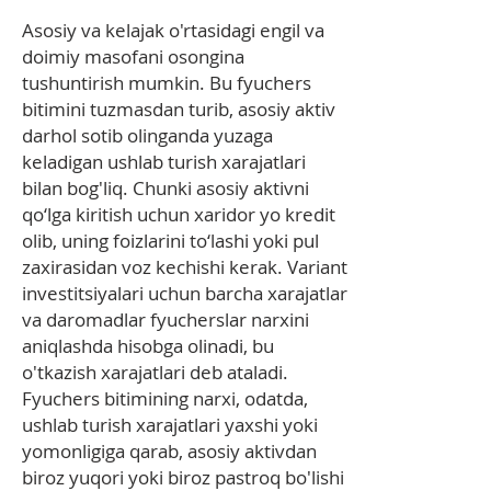
Asosiy va kelajak o'rtasidagi engil va
doimiy masofani osongina
tushuntirish mumkin. Bu fyuchers
bitimini tuzmasdan turib, asosiy aktiv
darhol sotib olinganda yuzaga
keladigan ushlab turish xarajatlari
bilan bog'liq. Chunki asosiy aktivni
qo‘lga kiritish uchun xaridor yo kredit
olib, uning foizlarini to‘lashi yoki pul
zaxirasidan voz kechishi kerak. Variant
investitsiyalari uchun barcha xarajatlar
va daromadlar fyucherslar narxini
aniqlashda hisobga olinadi, bu
o'tkazish xarajatlari deb ataladi.
Fyuchers bitimining narxi, odatda,
ushlab turish xarajatlari yaxshi yoki
yomonligiga qarab, asosiy aktivdan
biroz yuqori yoki biroz pastroq bo'lishi