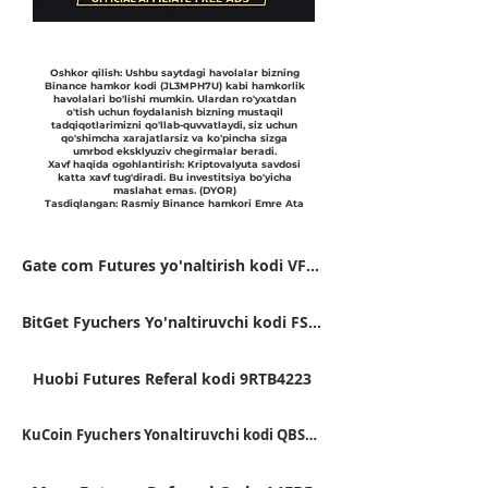
Oshkor qilish: Ushbu saytdagi havolalar bizning
Binance hamkor kodi (JL3MPH7U) kabi hamkorlik
havolalari bo'lishi mumkin. Ulardan ro'yxatdan
o'tish uchun foydalanish bizning mustaqil
tadqiqotlarimizni qo'llab-quvvatlaydi, siz uchun
qo'shimcha xarajatlarsiz va ko'pincha sizga
umrbod eksklyuziv chegirmalar beradi.
Xavf haqida ogohlantirish: Kriptovalyuta savdosi
katta xavf tug'diradi. Bu investitsiya bo'yicha
maslahat emas. (DYOR)
Tasdiqlangan: Rasmiy Binance hamkori Emre Ata
Gate com Futures yo'naltirish kodi VFJDUWXD
BitGet Fyuchers Yo'naltiruvchi kodi FSWU9863
Huobi Futures Referal kodi 9RTB4223
KuCoin Fyuchers Yonaltiruvchi kodi QBSSS8MK