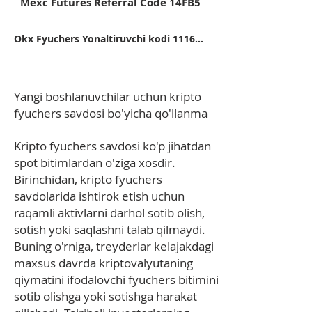
Mexc Futures Referral Code 14FB5
Okx Fyuchers Yonaltiruvchi kodi 11162416
Yangi boshlanuvchilar uchun kripto
fyuchers savdosi bo'yicha qo'llanma
Kripto fyuchers savdosi ko'p jihatdan
spot bitimlardan o'ziga xosdir.
Birinchidan, kripto fyuchers
savdolarida ishtirok etish uchun
raqamli aktivlarni darhol sotib olish,
sotish yoki saqlashni talab qilmaydi.
Buning o'rniga, treyderlar kelajakdagi
maxsus davrda kriptovalyutaning
qiymatini ifodalovchi fyuchers bitimini
sotib olishga yoki sotishga harakat