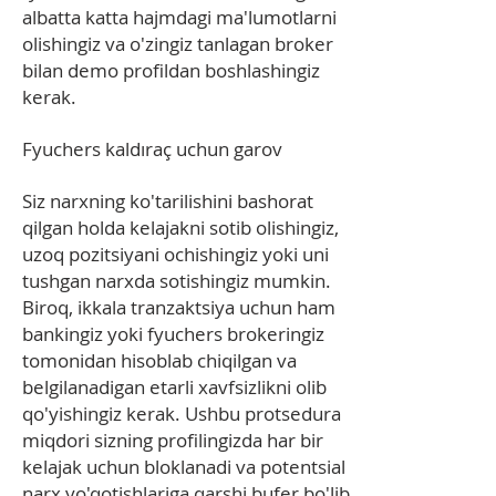
albatta katta hajmdagi ma'lumotlarni
olishingiz va o'zingiz tanlagan broker
bilan demo profildan boshlashingiz
kerak.
Fyuchers kaldıraç uchun garov
Siz narxning ko'tarilishini bashorat
qilgan holda kelajakni sotib olishingiz,
uzoq pozitsiyani ochishingiz yoki uni
tushgan narxda sotishingiz mumkin.
Biroq, ikkala tranzaktsiya uchun ham
bankingiz yoki fyuchers brokeringiz
tomonidan hisoblab chiqilgan va
belgilanadigan etarli xavfsizlikni olib
qo'yishingiz kerak. Ushbu protsedura
miqdori sizning profilingizda har bir
kelajak uchun bloklanadi va potentsial
narx yo'qotishlariga qarshi bufer bo'lib