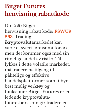
Bitget Futures
henvisning rabattkode
Din %20 Bitget-
henvisning
rabatt
kode:
FSWU9
863
. Tra
ding
i
kryptovaluta
markedet kan
være et svært lønnsomt forsøk,
men det kommer også med sin
rimelige andel av risiko. Til
lykkes i dette volatile markedet,
må tradere ha tilgang til
pålitelige og effektive
handelsplattformer som tilbyr
best mulig verktøy og
funksjoner.
Bitget Futures
er en
ledende kryptovaluta-
futuresbørs som gir tradere en