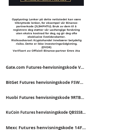
Opplysning: Lenker på dette nettstedet kan være
tilknyttede lenker, for eksempel vår Binance-
partnerkode (JL3MPH7U). Bruk av dem til å
registrere deg støtter vår uavhengige forskning
uten ekstra kostnad for deg, og gir deg ofte
eksklusive livstidsrabatter.
Risikoadvarsel: Kryptohandel innebærer betydelig
risiko. Dette er ikke investeringsrådgivning.
(DYOR)
Verifisert av: Offisiell Binance-partner Emre Ata
Gate.com Futures-henvisningskode VFJDUWXD
BitGet Futures henvisningskode FSWU9863
Huobi Futures henvisningskode 9RTB4223
KuCoin Futures henvisningskode QBSSS8MK
Mexc Futures henvisningskode 14FB5