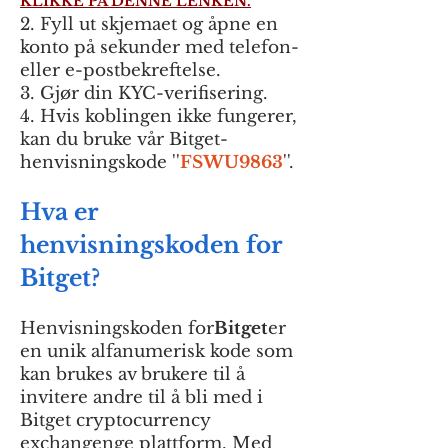
KLIKKE PÅ DENNE LENKEN.
2. Fyll ut skjemaet og åpne en
konto på sekunder med telefon-
eller e-postbekreftelse.
3. Gjør din KYC-verifisering.
4. Hvis koblingen ikke fungerer,
kan du bruke vår Bitget-
henvisningskode ''
FSWU9863
''.
Hva er
henvisningskoden for
Bitget?
Henvisningskoden for
Bitget
er
en unik alfanumerisk kode som
kan brukes av brukere til å
invitere andre til å bli med i
Bitget cryptocurrency
exchange
nge plattform. Med