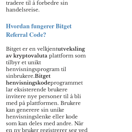
tradere til å forbedre sin
handelsreise.
Hvordan fungerer Bitget
Referral Code?
Bitget er en velkjent
utveksling
av kryptovaluta
plattform som
tilbyr et unikt
henvisningsprogram til
sin
brukere.
Bitget
henvisningskode
programmet
lar eksisterende brukere
invitere nye personer til å bli
med på plattformen. Brukere
kan generere sin unike
henvisningslenke eller kode
som kan deles med andre. Når
en ny bruker registrerer seg ved