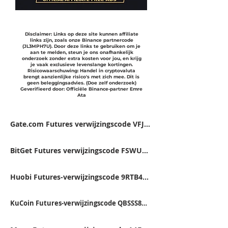
Disclaimer: Links op deze site kunnen affiliate
links zijn, zoals onze Binance partnercode
(JL3MPH7U). Door deze links te gebruiken om je
aan te melden, steun je ons onafhankelijk
onderzoek zonder extra kosten voor jou, en krijg
je vaak exclusieve levenslange kortingen.
Risicowaarschuwing: Handel in cryptovaluta
brengt aanzienlijke risico's met zich mee. Dit is
geen beleggingsadvies. (Doe zelf onderzoek)
Geverifieerd door: Officiële Binance-partner Emre
Ata
Gate.com Futures verwijzingscode VFJDUWXD
BitGet Futures verwijzingscode FSWU9863
Huobi Futures-verwijzingscode 9RTB4223
KuCoin Futures-verwijzingscode QBSSS8MK