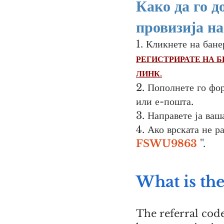
Како да го д
провизија на
1. Кликнете на бане
РЕГИСТРИРАТЕ НА Б
ЛИНК.
2. Пополнете го фо
или е-пошта.
3. Направете ја ва
4. Ако врската не р
FSWU9863
''.
What is the
The referral cod