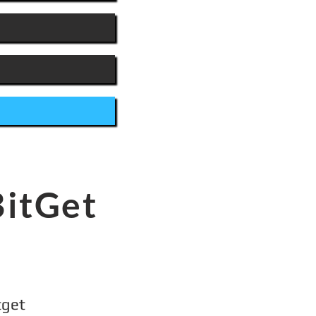
itGet
tget