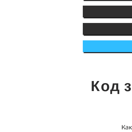
Код з
Как