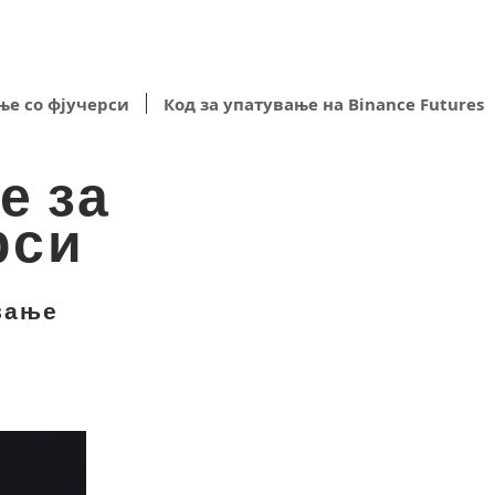
ње со фјучерси
Код за упатување на Binance Futures
е за
рси
ување