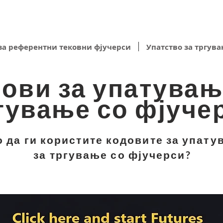
за референтни тековни фјучерси
Упатство за тргува
ови за упатувањ
гување со фјуче
о да ги користите кодовите за упат
за тргување со фјучерси?