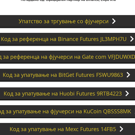
Упатство за тргување со фјучерси
Код за референца на Binance Futures JL3MPH7U
д за референца на фјучерси на Gate com VFJDUWX
Код за упатување на BitGet Futures FSWU9863
Код за упатување на Huobi Futures 9RTB4223
од за упатување на фјучерси на KuCoin QBSSS8MK
Код за упатување на Mexc Futures 14FB5