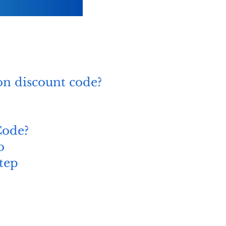
on discount code?
Code?
o
step