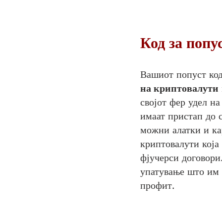
Код за попу
Вашиот
попуст
ко
на криптовалути
својот фер удел на
имаат пристап до 
можни алатки и к
криптовалути која
фјучерси договори
упатување што им 
профит.