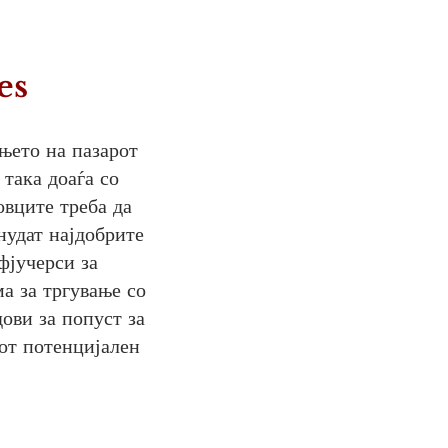
es
ањето
на пазарот
така доаѓа со
овците треба да
нудат најдобрите
фјучерси за
а за тргување со
ови за попуст за
от потенцијален