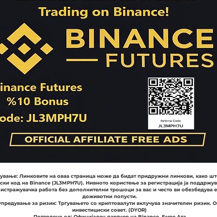
вање: Линковите на оваа страница може да бидат придружни линкови, како шт
ски код на Binance (JL3MPH7U). Нивното користење за регистрација ја поддржу
 истражувачка работа без дополнителни трошоци за вас и често ви обезбедува 
доживотни попусти.
предување за ризик: Тргувањето со криптовалути вклучува значителен ризик. О
инвестициски совет. (DYOR)
Потврдено од: Официјален партнер на Binance, Емре Ата