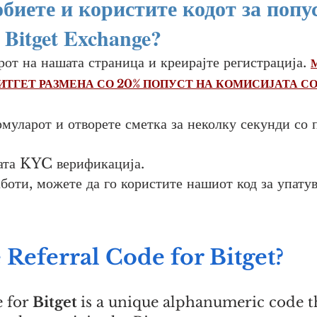
обиете и користите кодот за попус
 Bitget Exchange?
рот на нашата страница и креирајте регистрација.
ИТГЕТ РАЗМЕНА СО 20% ПОПУСТ НА КОМИСИЈАТА СО
рмуларот и отворете сметка за неколку секунди со 
шата KYC верификација.
аботи, можете да го користите нашиот код за упатув
 Referral Code for Bitget?
e for
Bitget
is a unique alphanumeric code t