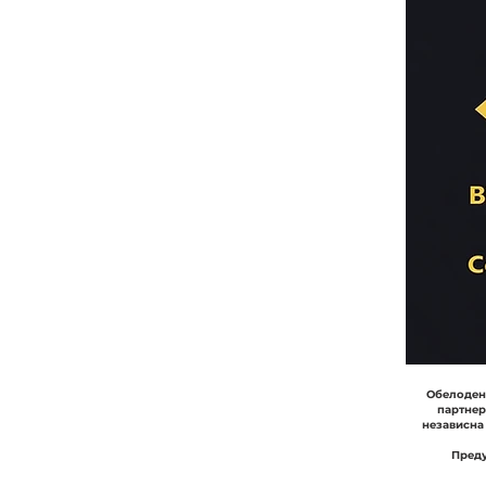
Обелодену
партнер
независна
Преду