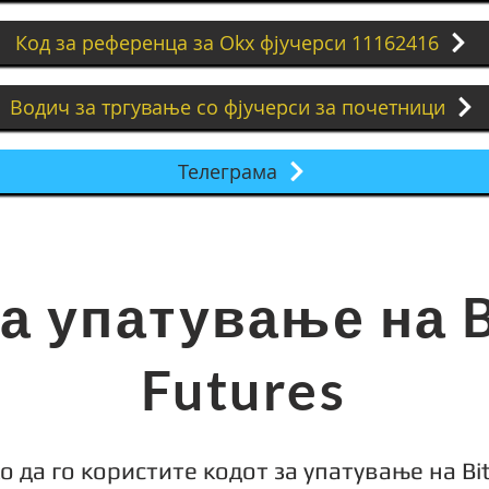
Код за референца за Okx фјучерси 11162416
Водич за тргување со фјучерси за почетници
Телеграма
а упатување на B
Futures
о да го користите кодот за упатување на Bi