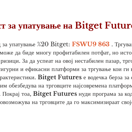
ст за упатување на Bitget Futur
д за упатување %20 Bitget:
FSWU9
863
. Тргув
може да биде многу профитабилен потфат, но исто 
 ризици. За да
успеат на овој нестабилен пазар, трг
сигурни и ефикасни платформи за тргување кои ги 
арактеристики.
Bitget Futures
е водечка берза за 
 им обезбедува на трговците најсовремена платформ
. Покрај тоа,
Bitget Futures
нуди програма за код
овозможува на трговците да го максимизираат свој