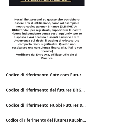
Nota: i link presenti su questo sito potrebbero
essere link di affiliazione, come ad esempio il
nostro codice partner Binance (JL3MPH7U).
Utilizzandoli per registrarti, supporterai la nostra
ricerca indipendente senza costi aggiuntivi per te
e spesso avrai accesso a sconti esclusivi a vita.
Avvertenza sui rischi: il trading di criptovalute
comporta rischi significativi. Questo non
costituisce una consulenza finanziaria. (Fai le tue
ricerche)
Verificato da: Emre Ata, affiliato ufficiale di
Binance
Codice di riferimento Gate.com Futures: VFJDUWXD
Codice di riferimento dei futures BitGet FSWU9863
Codice di riferimento Huobi Futures 9RTB4223
Codice di riferimento dei futures KuCoin QBSSS8MK