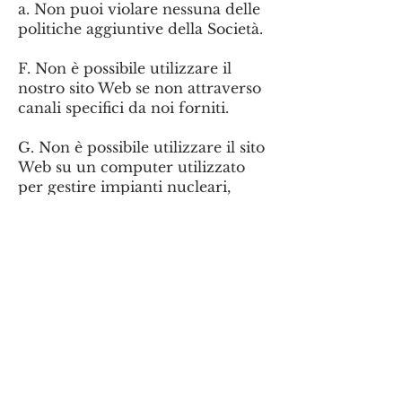
a. Non puoi violare nessuna delle
politiche aggiuntive della Società.
F. Non è possibile utilizzare il
nostro sito Web se non attraverso
canali specifici da noi forniti.
G. Non è possibile utilizzare il sito
Web su un computer utilizzato
per gestire impianti nucleari,
supporto vitale o altre
applicazioni mission-critical in cui
la vita o la proprietà potrebbero
essere in gioco.
h. L'utente non può vendere,
affittare, prestare, distribuire,
trasferire o concedere in
sublicenza il sito Web o accedervi
o ricavare entrate dall'uso o dalla