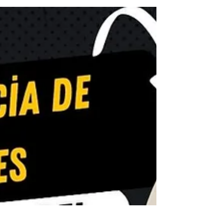
de descuento por referencia de
Binance Futures es BESTFUTURES .
Con libros de órdenes ultra profundos,
comisiones competitivas, herramientas
de riesgo avanzadas y un sólido
sistema de seguros, Binance Futures es
la opción predeterminada tanto para
principiantes como para traders
profesionales. Esta guía explica todo lo
que necesitas saber