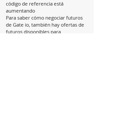
código de referencia está
aumentando
Para saber cómo negociar futuros
de Gate io, también hay ofertas de
futuros disponibles para
inversiones al contado y de
margen. A los inversores se les da
un apalancamiento de hasta 100.
Los términos dados son cortos y
generalmente entre 15 minutos y
24 horas. Para futuros, puede
colocar una compra de orden de
stop desde la ubicación que desee y
vender lo que quiera.
Cómo gestionar las transiciones
de futuros de Gate io
Cuando complete sus transiciones