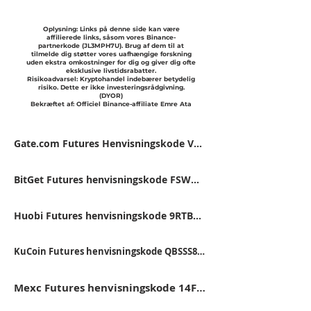
Oplysning: Links på denne side kan være
affilierede links, såsom vores Binance-
partnerkode (JL3MPH7U). Brug af dem til at
tilmelde dig støtter vores uafhængige forskning
uden ekstra omkostninger for dig og giver dig ofte
eksklusive livstidsrabatter.
Risikoadvarsel: Kryptohandel indebærer betydelig
risiko. Dette er ikke investeringsrådgivning.
(DYOR)
Bekræftet af: Officiel Binance-affiliate Emre Ata
Gate.com Futures Henvisningskode VFJDUWXD
BitGet Futures henvisningskode FSWU9863
Huobi Futures henvisningskode 9RTB4223
KuCoin Futures henvisningskode QBSSS8MK
Mexc Futures henvisningskode 14FB5