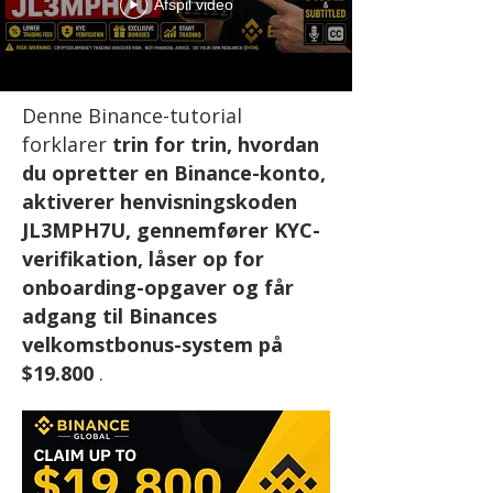
Afspil video
Denne Binance-tutorial
forklarer
trin for trin, hvordan
du opretter en Binance-konto,
aktiverer henvisningskoden
JL3MPH7U, gennemfører KYC-
verifikation, låser op for
onboarding-opgaver og får
adgang til Binances
velkomstbonus-system på
$19.800
.