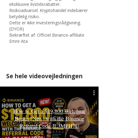
eksklusive livstidsrabatter.
Risikoadvarsel: Kryptohandel indebærer
betydelig risiko.
Dette er ikke investeringsrådgivning.
(DYOR)
Bekræftet af: Officiel Binance-affiliate
Emre Ata
Se hele videovejledningen
How to Get a $19,800 Welcome
Bonus (New) with the Binance
Referral Code JL3MPH7U