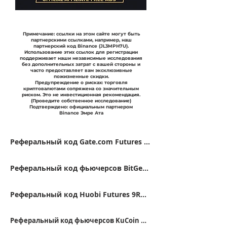
Примечание: ссылки на этом сайте могут быть
партнерскими ссылками, например, наш
партнерский код Binance (JL3MPH7U).
Использование этих ссылок для регистрации
поддерживает наши независимые исследования
без дополнительных затрат с вашей стороны и
часто предоставляет вам эксклюзивные
пожизненные скидки.
Предупреждение о рисках: торговля
криптовалютами сопряжена со значительным
риском. Это не инвестиционная рекомендация.
(Проведите собственное исследование)
Подтверждено: официальным партнером
Binance Эмре Ата
Реферальный код Gate.com Futures VFJDUWXD
Реферальный код фьючерсов BitGet FSWU9863
Реферальный код Huobi Futures 9RTB4223
Реферальный код фьючерсов KuCoin QBSSS8MK