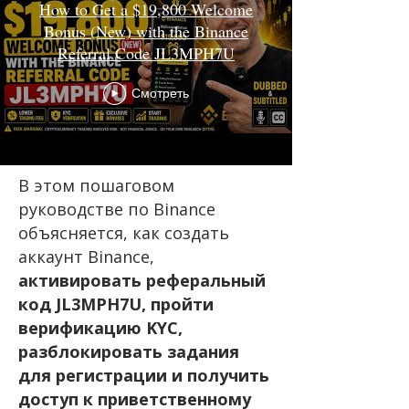
How to Get a $19,800 Welcome
Bonus (New) with the Binance
Referral Code JL3MPH7U
Смотреть
В этом пошаговом
руководстве по Binance
объясняется, как создать
аккаунт Binance,
активировать реферальный
код JL3MPH7U, пройти
верификацию KYC,
разблокировать задания
для регистрации и получить
доступ к приветственному