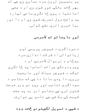
یو بنسټیز تړون سره مساوي وي چې له
بهر څخه مخکې جوړ شوی وي او د هغې
اسانتیا د یوې ځانګړې ساحې لپاره
په واضح ډول تعریف شوې وي او دا نور
بیا خبرې اترې نشي کولی.
لوړ مایعاتو ته لاسرسی
د سوداګرۍ د فیوچر پروسې لوی
زیاتوالی - د شرکت اندازې سره
یوځای ، نړیوال لاسرسي او د
پیرودونکي پراخه اساس - په ځانګړي
توګه د فیوچر سټاک لوړ مایعیت
وړوي. دا پدې مانا ده چې که ستاسو د
سوداګرۍ تناسب لوړ وي، نو ډیر فرصت
شتون لري چې ستاسو امر به په هغه
قیمت کې ډک شي چې تاسو یې غواړئ.
د شپې د تمویل لګښتونو څخه ډډه