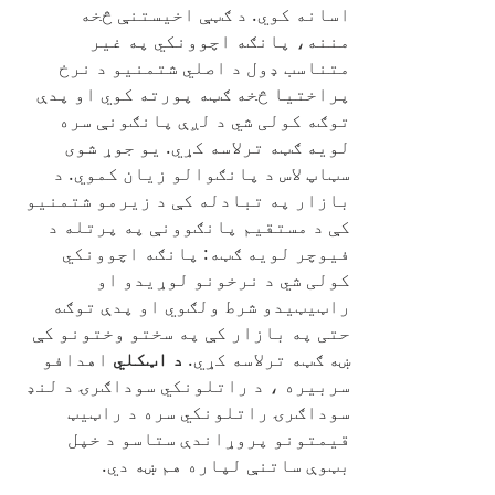
اسانه کوي. د ګټې اخیستنې څخه
مننه، پانګه اچوونکي په غیر
متناسب ډول د اصلي شتمنیو د نرخ
پراختیا څخه ګټه پورته کوي او پدې
توګه کولی شي د لږې پانګونې سره
لویه ګټه ترلاسه کړي. یو جوړ شوی
سټاپ لاس د پانګوالو زیان کموي. د
بازار په تبادله کې د زیرمو شتمنیو
کې د مستقیم پانګوونې په پرتله د
فیوچر لویه ګټه: پانګه اچوونکي
کولی شي د نرخونو لوړیدو او
راټیټیدو شرط ولګوي او پدې توګه
حتی په بازار کې په سختو وختونو کې
ښه ګټه ترلاسه کړي.
د اټکلي
اهدافو
سربیره ، د راتلونکي سوداګرۍ د لنډ
سوداګرۍ راتلونکي سره د راټیټ
قیمتونو پروړاندې ستاسو د خپل
بټوې ساتنې لپاره هم ښه دي.