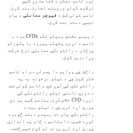
نو، تاسو ممکن د قناعت وړ ګټې
ترلاسه کولو وروسته تجارت بند کړئ.
تاسو کولی شئ د
فیوچر معاملې
د پای
نیټې دمخه بند کړئ.
د پیسو مشتق وسیلو لکه CFDs سره ،
تاسو د تړون پخپله پیرود یا پلورلو
پرځای د راتلونکي معاملې نرخ حرکت
وړاندیز کوئ.
راځئ چې ووایو دا پسرلی دی او تاسو
فکر کوئ چې د تیلو نرخونه به په
راتلونکي کې لوړ شي ، تاسو کولی شئ
د دوبي ناستې تیلو راتلونکي کې
اوږد CFD خلاص کړئ. ستاسو ګټه په دې
پورې اړه لري چې د تیلو بیه د
راتلونکي پای ته رسیدو دمخه څومره
لوړه شوې. دا ستاسو د ځای په اندازې
پورې اړه لري پرته له کوم فیس څخه.