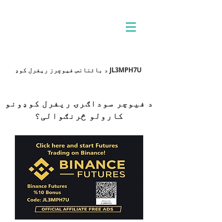
د بائنانس فیوچرز ریفرل کوډ JL3MPH7U
د فیوچر سوداګرۍ ریفرل کوډونو
کارولو څرنګوالی؟