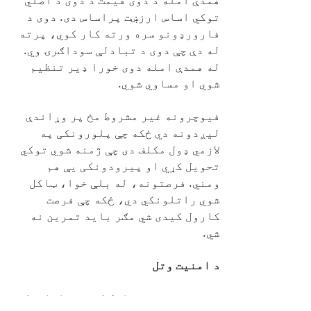
توکي اساس ارزښت پراساس دی. دوی د
فارورډونو سره ورته کار کوي، پرته
له دې چې دوی د تبادلې سوداګرۍ وي.
له همدې امله دوی خورا ډیر تنظیم
شوي او مساوي شوي.
فیوچرونه غیر مشروط مخ پر وړاندې
لیږدونه دي ځکه چې پلورونکی په
لازمي ډول مکلف دی چې ژمنه شوي توکي
تحویل کړي او پیرودونکی یې هم
ومني. فرصتونه، له بلې خوا، ټاکل
شوي راتلونکي دي، ځکه چې فرصت
کارول کیدی شي مګر باید تمرین نه
شي.
د امنیت وتل
د فرصتونو په مقابل کې، د راتلونکي