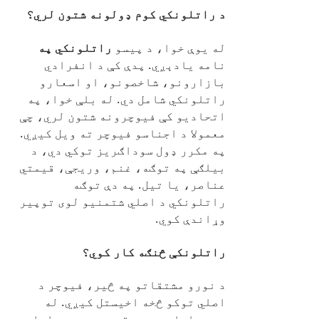
د راتلونکي کوم ډولونه شتون لري؟
له یوې خوا، د پیسو
راتلونکي په
نامه یادېږي. پدې کې د انفرادي
بازارونو، شاخصونو، او اسعارو
راتلونکي شامل دي. له بلې خوا، په
اتحادیو کې فیوچرونه شتون لري، چې
معمولا د اجناسو فیوچر ته ویل کیږي.
په مکرر ډول سوداګریز توکي دي، د
بیلګې په توګه، غنم، وریجې، قیمتي
عناصر، یا تیل. په دې توګه
راتلونکي د اصلي شتمنیو لوی توپیر
وړاندې کوي.
راتلونکې څنګه کار کوي؟
د نورو مشتقاتو په څیر، فیوچر د
اصلي توکو څخه اخیستل کیږي. له
همدې امله د دوی قیمت د دوی د اصلي