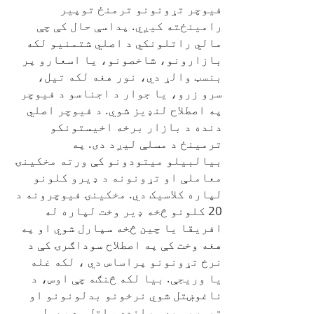
فیوچر تړونونو ترمنځ توپیر
رامینځته کیږي. پداسې حال کې چې
مالي راتلونکي د اصلي شتمنیو لکه
بازارونو، شاخصونو، یا اسعارو پر
بنسټ والړ دي، نور هغه لکه تیل،
سرو زرو، یا جوار د اجناسو د فیوچر
په اصطلاح لنډیز شوي. د فیوچر اصلي
دنده د بازار برخه اخیستونکو
ترمینځ د مسلې لیږد دی. په
بیالبیلو میتودونو کې ورته مخکینۍ
معاملې او تړونونه د ډیرو کلونو
لپاره کلاسیک دي. مخکینۍ فیوچرونه د
20 کلونو څخه ډیر وخت لپاره له
افریقا یا چین څخه سپارل شوي او په
هغه وخت کې په اصطلاح سوداګرۍ کې د
نرخ تړونونو پراساس دي ، لکه غله
یا وريجې. بیا لکه څنګه چې اوس، د
ناغوښتل شوي نرخونو بدلونونو او
تیوریو په وړاندې ساتل مهم رول