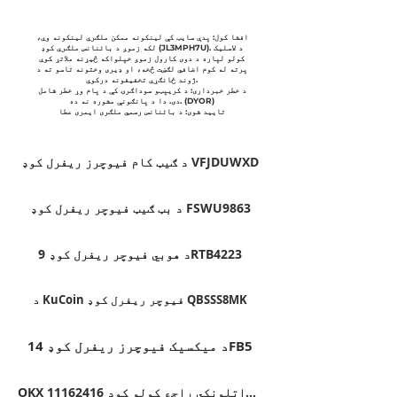
افشا کول: پدې سایټ کې لینکونه ممکن ملګري لینکونه وي،
لکه زموږ د بائنانس ملګري کوډ (JL3MPH7U). د لاسلیک
کولو لپاره د دوی کارول زموږ خپلواکه څیړنه ملاتړ کوي
پرته له کوم اضافي لګښت څخه، او ډیری وختونه تاسو ته د
ژوند ځانګړي تخفیفونه درکوي.
د خطر خبرداری: د کریپټو سوداګرۍ کې د پام وړ خطر شامل
دی. دا د پانګونې مشوره نه ده. (DYOR)
تایید شوی: د بائنانس رسمي ملګری ایمری عطا
د ګیټ کام فیوچرز ریفرل کوډ VFJDUWXD
د بټ ګیټ فیوچر ریفرل کوډ FSWU9863
د هوبي فیوچر ریفرل کوډ 9RTB4223
د KuCoin فیوچر ریفرل کوډ QBSSS8MK
د میکسیک فیوچرز ریفرل کوډ 14FB5
OKX د راتلونکي راجع کولو کوډ 11162416