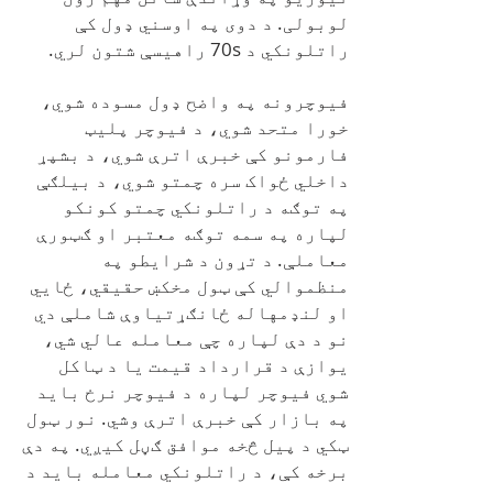
لوبولی. د دوی په اوسني ډول کې
راتلونکي د 70s راهیسې شتون لري.
فیوچرونه په واضح ډول مسوده شوي،
خورا متحد شوي، د فیوچر پلیټ
فارمونو کې خبرې اترې شوي، د بشپړ
داخلي ځواک سره چمتو شوي، د بیلګې
په توګه د راتلونکي چمتو کونکو
لپاره په سمه توګه معتبر او ګټورې
معاملې. د تړون د شرایطو په
منظموالي کې ټول مخکښ حقیقي، ځایي
او لنډمهاله ځانګړتیاوې شاملې دي
نو د دې لپاره چې معامله عالي شي،
یوازې د قرارداد قیمت یا د ټاکل
شوي فیوچر لپاره د فیوچر نرخ باید
په بازار کې خبرې اترې وشي. نور ټول
ټکي د پیل څخه موافق ګڼل کیږي. په دې
برخه کې، د راتلونکي معامله باید د