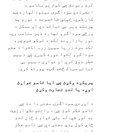
لرئ ومومئ چې کوم یو ستاسو د
انفرادي سوداګرۍ میتود لپاره ښه
کار کوي. ځینې شاخصونه د نورو په
پرتله ډیر بې ثباته دي او ممکن د
ورځې سوداګرو لپاره ډیر مناسب وي.
نور بازارونه لکه د توکو فیوچر،
لکه سره زر یا سپین زر، اکثرا د هغو
سوداګرو لخوا غوره کیږي چې د ټیټ
خطر ذوق لري او غواړي د ټیټ بې
ثباتۍ سټاک څخه ګټه پورته کړي.
پریکړه وکړئ چې ایا تاسو غواړئ
اوږد یا لنډ تجارت وکړئ
د اوږدې سوداګرۍ معنی دا ده چې
تاسو فکر کوئ چې د راتلونکي ارزښت
به لوړ شي. له بلې خوا، د ځان لنډ
ځای کول پدې معنی دي چې تاسو فکر
کوئ چې د راتلونکي ارزښت به راټیټ