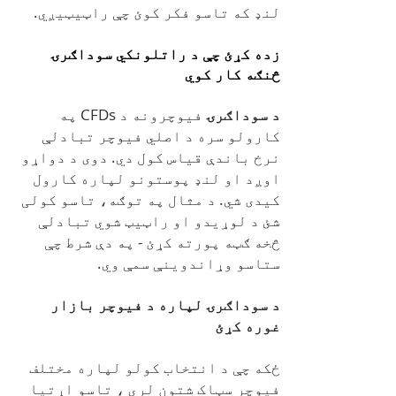
لنډ که تاسو فکر کوئ چې راټیټیږي.
زده کړئ چې د راتلونکي سوداګرۍ
څنګه کار کوي
د سوداګرۍ
فیوچرونه د CFDs په
کارولو سره د اصلي فیوچر تبادلې
نرخ باندې قیاس کول دي. دوی د دواړو
اوږد او لنډ پوستونو لپاره کارول
کیدی شي. د مثال په توګه، تاسو کولی
شئ د لوړیدو او راټیټ شوي تبادلې
څخه ګټه پورته کړئ - په دې شرط چې
ستاسو وړاندوینې سمې وي.
د سوداګرۍ لپاره د فیوچر بازار
غوره کړئ
ځکه چې د انتخاب کولو لپاره مختلف
فیوچر سټاک شتون لري ، تاسو اړتیا