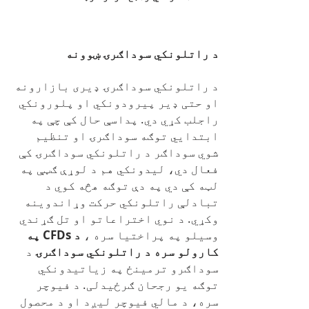
د راتلونکي سوداګرۍ ښوونه
د راتلونکي سوداګرۍ ډیری بازارونه
او حتی ډیر پیرودونکي او پلورونکي
راجلب کړي دي. پداسې حال کې چې په
ابتدايي توګه سوداګرۍ او تنظیم
شوي سوداګر د راتلونکي سوداګرۍ کې
فعال دي، لیدونکي هم د لوړې ګټې په
لټه کې دي په دې توګه هڅه کوي د
تبادلې راتلونکي حرکت وړاندوینه
وکړي. د نوي اختراعاتو او تل ګړندي
وسیلو په پراختیا سره ،
د CFDs په
کارولو سره د راتلونکي سوداګرۍ
د
سوداګرو ترمینځ په زیاتیدونکي
توګه یو رجحان ګرځیدلی. د فیوچر
سره، د مالي فیوچر لیږد او د محصول