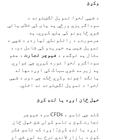
وکړئ
د شپې لخوا تمویل لګښتونه د
سوداګریزې ورځې په پای کې خلاص پاتې
شوي ځایونو کې پلي کیږي. په
هرصورت، د راتلونکي لپاره، د شپې د
تمویل فیس په خپریدو کې شامل دی. د
مثال په توګه، د
فیوچر تجارت
د هغو
سوداګرو لخوا غوره کیږي چې غواړي
په زیرمه شوي سټاک کې اوږدمهاله
پانګه اچونه وکړي ځکه چې دوی د شپې
لخوا د تمویل لګښتونه نه اخلي.
خپل ځان اوږد یا لنډ کړئ
کله چې تاسو د CFDs سره فیوچر
تجارت کوئ ، تاسو کولی شئ خپل ځان
اوږد یا لنډ کړئ: اوږد که تاسو فکر
کوئ د بازار لاندې نرخ به لوړ شي او