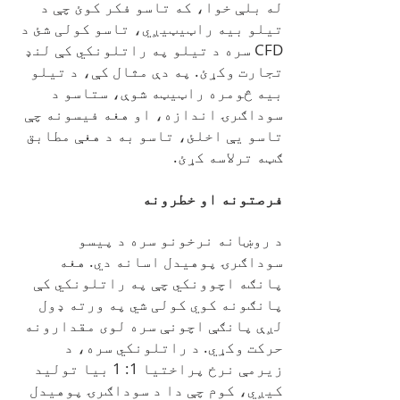
له بلې خوا، که تاسو فکر کوئ چې د
تیلو بیه راټیټیږي، تاسو کولی شئ د
CFD سره د تیلو په راتلونکي کې لنډ
تجارت وکړئ. په دې مثال کې، د تیلو
بیه څومره راټیټه شوې، ستاسو د
سوداګرۍ اندازه، او هغه فیسونه چې
تاسو یې اخلئ، تاسو به د هغې مطابق
ګټه ترلاسه کړئ.
فرصتونه او خطرونه
د روښانه نرخونو سره د پیسو
سوداګرۍ پوهیدل اسانه دي. هغه
پانګه اچوونکي چې په راتلونکي کې
پانګونه کوي کولی شي په ورته ډول
لږې پانګې اچونې سره لوی مقدارونه
حرکت وکړي. د راتلونکي سره، د
زیرمې نرخ پراختیا 1: 1 بیا تولید
کیږي، کوم چې دا د سوداګرۍ پوهیدل