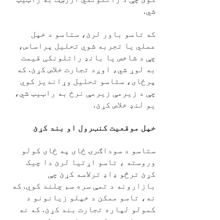
شي.
که تاسو باور لرئ، ستاسو د خپل
عملي یا تجربه شوي تحلیل پراساس،
چې د شاخص یا بانډ راتلونکی قیمت
به لوړ شي، اوږد تجارت خلاص کړئ. که
پرځای، ستاسو تحلیل وړاندیز کوي
چې د زیرمې زیرمې نرخ به راټیټ شي،
یو لنډ خلاص کړئ.
خپل موقعیت کنټرول او بند کړئ
ستاسو د سوداګرۍ ځای په ځای کولو
وروسته ، تاسو اړتیا لرئ دا چیک
کړئ ترڅو ډاډ ترلاسه کړئ چې
بازارونه د تمې سره سم چلند کوي. که
نه، تاسو ممکن د خپلو زیانونو د
کمولو لپاره تجارت بند کړئ. که نه