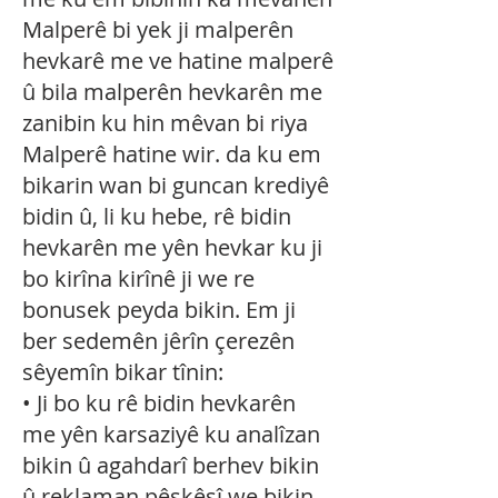
Malperê bi yek ji malperên
hevkarê me ve hatine malperê
û bila malperên hevkarên me
zanibin ku hin mêvan bi riya
Malperê hatine wir. da ku em
bikarin wan bi guncan krediyê
bidin û, li ku hebe, rê bidin
hevkarên me yên hevkar ku ji
bo kirîna kirînê ji we re
bonusek peyda bikin. Em ji
ber sedemên jêrîn çerezên
sêyemîn bikar tînin:
• Ji bo ku rê bidin hevkarên
me yên karsaziyê ku analîzan
bikin û agahdarî berhev bikin
û reklaman pêşkêşî we bikin.