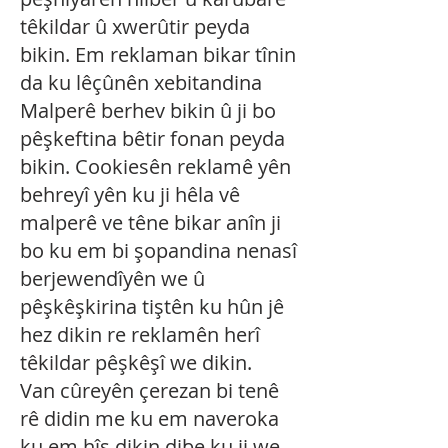
têkildar û xwerûtir peyda
bikin. Em reklaman bikar tînin
da ku lêçûnên xebitandina
Malperê berhev bikin û ji bo
pêşkeftina bêtir fonan peyda
bikin. Cookiesên reklamê yên
behreyî yên ku ji hêla vê
malperê ve têne bikar anîn ji
bo ku em bi şopandina nenasî
berjewendîyên we û
pêşkêşkirina tiştên ku hûn jê
hez dikin re reklamên herî
têkildar pêşkêşî we dikin.
Van cûreyên çerezan bi tenê
rê didin me ku em naveroka
ku em hîs dikin dibe ku ji we