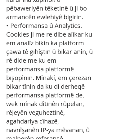
pêbaweriyên têketinê û ji bo
armancên ewlehiyê bigirin.
• Performansa û Analytics.
Cookies ji me re dibe alîkar ku
em analîz bikin ka platform
çawa tê gihîştin û bikar anîn, û
rê dide me ku em
performansa platformê
bişopînin. Mînakî, em çerezan
bikar tînin da ku di derheqê
performansa platformê de,
wek mînak dîtinên rûpelan,
rêjeyên veguheztinê,
agahdariya cîhazê,
navnîşanên IP-ya mêvanan, û
malperên referansê,