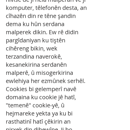
komputer, têlefonên desta, an
cîhazên din re têne şandin
dema ku hûn serdana
malperek dikin. Ew rê didin
pargîdaniyan ku tiştên
cihêreng bikin, wek
terzandina naverokê,
kesanekirina serdanên
malperê, û misogerkirina
ewlehiya her ezmûnek serhêl.
Cookies bi gelemperî navê
domaina ku cookie jê hatî,
"temenê" cookie-yê, û
hejmareke yekta ya ku bi
rasthatinî hatî çêkirin an
nirxek din dihewîne. Ji bo