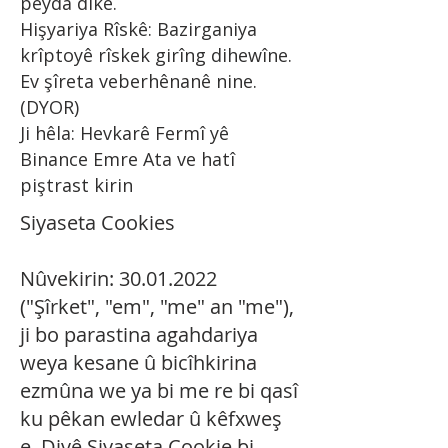
peyda dike.
Hişyariya Rîskê: Bazirganiya
krîptoyê rîskek girîng dihewîne.
Ev şîreta veberhênanê nine.
(DYOR)
Ji hêla: Hevkarê Fermî yê
Binance Emre Ata ve hatî
piştrast kirin
Siyaseta Cookies
Nûvekirin:
30.01.2022
("Şîrket", "em", "me" an "me"),
ji bo parastina agahdariya
weya kesane û bicîhkirina
ezmûna we ya bi me re bi qasî
ku pêkan ewledar û kêfxweş
e. Divê Siyaseta Cookie bi