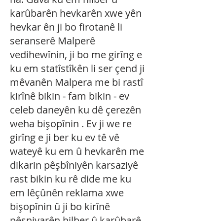
karûbarên hevkarên xwe yên
hevkar ên ji bo firotanê li
seranserê Malperê
vedihewînin, ji bo me girîng e
ku em statîstîkên li ser çend ji
mêvanên Malpera me bi rastî
kirînê bikin - fam bikin - ev
celeb daneyên ku dê çerezên
weha bişopînin . Ev ji we re
girîng e ji ber ku ev tê vê
wateyê ku em û hevkarên me
dikarin pêşbîniyên karsaziyê
rast bikin ku rê dide me ku
em lêçûnên reklama xwe
bişopînin û ji bo kirînê
pêşniyarên hilber û karûbarê