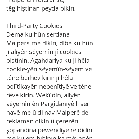
têgihiştinan peyda bikin.
Third-Party Cookies
Dema ku hûn serdana
Malpera me dikin, dibe ku hûn
ji aliyên sêyemîn jî cookies
bistînin. Agahdariya ku ji hêla
cookie-yên sêyemîn-sêyem ve
têne berhev kirin ji hêla
polîtîkayên nepenîtiyê ve têne
rêve kirin. Wekî din, aliyên
sêyemîn ên Pargîdaniyê li ser
navê me û di nav Malperê de
reklaman dikin û çerezên
şopandina pêwendiyê rê didin
me ku em bibînin ka mêvanên