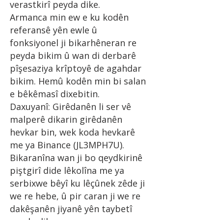
verastkirî peyda dike.
Armanca min ew e ku kodên
referansê yên ewle û
fonksiyonel ji bikarhêneran re
peyda bikim û wan di derbarê
pîşesaziya krîptoyê de agahdar
bikim. Hemû kodên min bi salan
e bêkêmasî dixebitin.
Daxuyanî: Girêdanên li ser vê
malperê dikarin girêdanên
hevkar bin, wek koda hevkarê
me ya Binance (JL3MPH7U).
Bikaranîna wan ji bo qeydkirinê
piştgirî dide lêkolîna me ya
serbixwe bêyî ku lêçûnek zêde ji
we re hebe, û pir caran ji we re
dakêşanên jiyanê yên taybetî