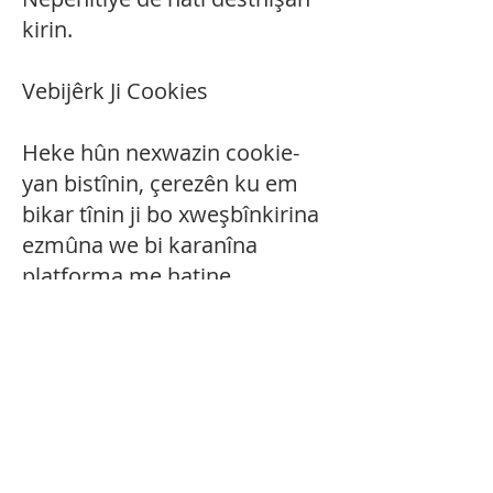
kirin.
Vebijêrk Ji Cookies
Heke hûn nexwazin cookie-
yan bistînin, çerezên ku em
bikar tînin ji bo xweşbînkirina
ezmûna we bi karanîna
platforma me hatine
sêwirandin, piraniya gerokên
serhêl destûrê didin we ku
hûn mîhengên cookie-ya xwe
biguhezînin. Ji kerema xwe
bala xwe bidin ku heke hûn
hilbijêrin ku cookies red bikin,
dibe ku hin beşên platformê