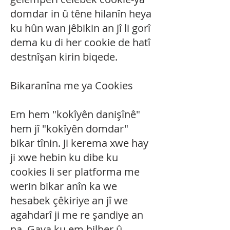
domdar in û têne hilanîn heya
ku hûn wan jêbikin an jî li gorî
dema ku di her cookie de hatî
destnîşan kirin biqede.
Bikaranîna me ya Cookies
Em hem "kokîyên danişînê"
hem jî "kokîyên domdar"
bikar tînin. Ji kerema xwe hay
ji xwe hebin ku dibe ku
cookies li ser platforma me
werin bikar anîn ka we
hesabek çêkiriye an jî we
agahdarî ji me re şandiye an
na. Gava ku em hilber û