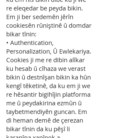
re eleqedar be peyda bikin.
Em ji ber sedemên jêrîn
cookiesên rûniştinê û domdar
bikar tînin:
• Authentication,
Personalization, Û Ewlekariya.
Cookies ji me re dibin alîkar
ku hesab û cîhaza we verast
bikin û destnîşan bikin ka hûn
kengî têketinê, da ku em ji we
re hêsantir bigihîjin platforma
me û peydakirina ezmûn û
taybetmendiyên guncan. Em
di heman demê de çerezan
bikar tînin da ku pêşî li
karanîna xapînok a