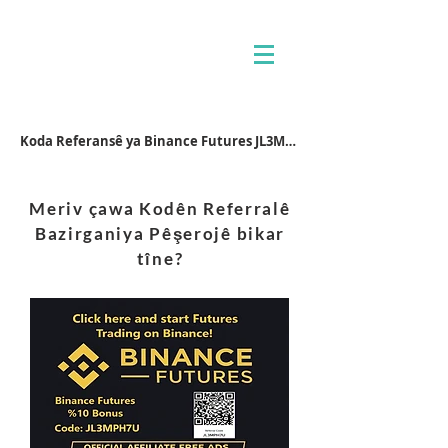
Koda Referansê ya Binance Futures JL3MPH7U
Meriv çawa Kodên Referralê
Bazirganiya Pêşerojê bikar
tîne?