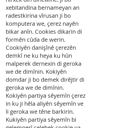
xebitandina bernameyan an
radestkirina vîrusan ji bo
komputera we, çerez nayên
bikar anîn. Cookies dikarin di
formên cûda de werin.
Cookiyên danişînê çerezên
demkî ne ku heya ku hûn
malperek dernexin di geroka
we de dimînin. Kokiyên
domdar ji bo demek dirêjtir di
geroka we de dimînin.
Kokiyên partiya sêyemîn çerez
in ku ji hêla aliyên sêyemîn ve
li geroka we têne barkirin.
Kukiyên partiya sêyemîn bi
gelemperî celebek cookie-ya