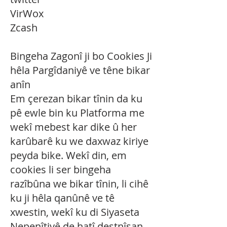
VirWox
Zcash
Bingeha Zagonî ji bo Cookies Ji
hêla Pargîdaniyê ve têne bikar
anîn
Em çerezan bikar tînin da ku
pê ewle bin ku Platforma me
wekî mebest kar dike û her
karûbarê ku we daxwaz kiriye
peyda bike. Wekî din, em
cookies li ser bingeha
razîbûna we bikar tînin, li cihê
ku ji hêla qanûnê ve tê
xwestin, wekî ku di Siyaseta
Nepenîtiyê de hatî destnîşan