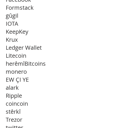
Formstack
gûgil
IOTA
KeepKey
Krux
Ledger Wallet
Litecoin
herêmîBitcoins
monero
EW ÇI YE
alark
Ripple
coincoin
stêrkî
Trezor
twitter