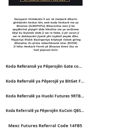
Daxuyanî: Girêdanên li ser vê malperê dikarin
girêdanên hevkar bin, wek koda hevkarê me ya
Binance (JL3MPH7U). Bikaranîna wan ji bo
qeydkirinê piştgirî dide lêkolîna me ya serbixwe
bêyî ku lêçûnek zêde ji we re hebe, û pir caran ji
we re dakêşanên jiyanê yên taybetî peyda dike.
Hişyariya Rîskê: Bazirganiya krîptoyê rîskek girîng
dihewîne. Ev şîreta veberhênanê nine. (DYOR)
Ji hêla: Hevkarê Fermî yê Binance Emre Ata ve
hatî piştrast kirin
Koda Referansê ya Pêşerojên Gate com VFJDUWXD
Koda Referralê ya Pêşerojê ya BitGet FSWU9863
Koda Referralê ya Huobi Futures 9RTB4223
Koda Referralê ya Pêşerojên KuCoin QBSSS8MK
Mexc Futures Referral Code 14FB5