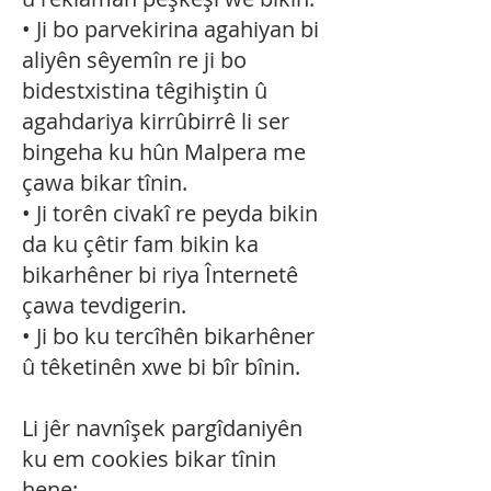
• Ji bo parvekirina agahiyan bi
aliyên sêyemîn re ji bo
bidestxistina têgihiştin û
agahdariya kirrûbirrê li ser
bingeha ku hûn Malpera me
çawa bikar tînin.
• Ji torên civakî re peyda bikin
da ku çêtir fam bikin ka
bikarhêner bi riya Înternetê
çawa tevdigerin.
• Ji bo ku tercîhên bikarhêner
û têketinên xwe bi bîr bînin.
Li jêr navnîşek pargîdaniyên
ku em cookies bikar tînin
hene: