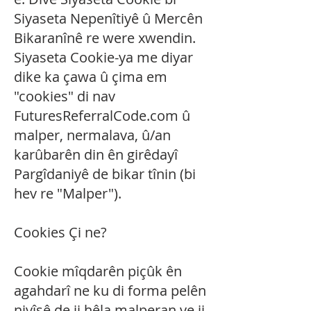
Siyaseta Nepenîtiyê û Mercên
Bikaranînê re were xwendin.
Siyaseta Cookie-ya me diyar
dike ka çawa û çima em
"cookies" di nav
FuturesReferralCode.com û
malper, nermalava, û/an
karûbarên din ên girêdayî
Pargîdaniyê de bikar tînin (bi
hev re "Malper").
Cookies Çi ne?
Cookie mîqdarên piçûk ên
agahdarî ne ku di forma pelên
nivîsê de ji hêla malperan ve ji