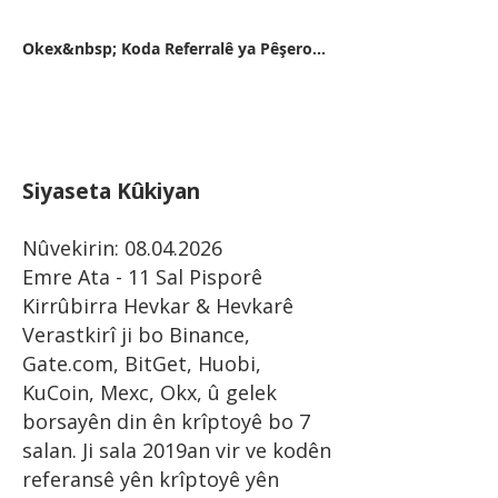
Okex&nbsp; Koda Referralê ya Pêşerojê 11162416
Siyaseta Kûkiyan
Nûvekirin:
08.04.2026
Emre Ata - 11 Sal Pisporê
Kirrûbirra Hevkar & Hevkarê
Verastkirî ji bo Binance,
Gate.com, BitGet, Huobi,
KuCoin, Mexc, Okx, û gelek
borsayên din ên krîptoyê bo 7
salan. Ji sala 2019an vir ve kodên
referansê yên krîptoyê yên