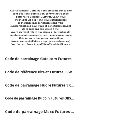
Avertissement : Certains liens présents sur ce site
sont des liens d’affiliation, comme notre code
partenaire Binance (JL3MPH7U). En vous
inscrivant via ces liens, vous soutenez nos
recherches indépendantes sans frais
supplémentaires pour vous et bénéficiez souvent
de réductions exclusives à vie.
Avertissement relatif aux risques : Le trading de
cryptomonnaies comporte des risques importants.
Ceci ne constitue pas un conseil en
investissement. (Faites vos propres recherches.)
Vérifié par : Emre Ata, affilié officiel de Binance
Code de parrainage Gate.com Futures&nbsp;: VFJDUWXD
Code de référence BitGet Futures FSWU9863
Code de parrainage Huobi Futures 9RTB4223
Code de parrainage KuCoin Futures QBSSS8MK
Code de parrainage Mexc Futures 14FB5