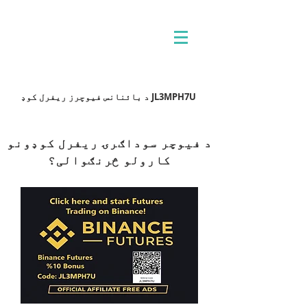
د بائنانس فیوچرز ریفرل کوډ JL3MPH7U
د فیوچر سوداګرۍ ریفرل کوډونو
کارولو څرنګوالی؟