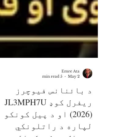
Emre Ata
5 min read
May 2
د بائنانس فیوچرز
ریفرل کوډ JL3MPH7U
(2026) او د پیل کونکو