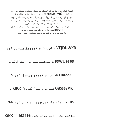
افشا کول: پدې سایټ کې لینکونه ممکن ملګري لینکونه وي،
لکه زموږ د بائنانس ملګري کوډ (JL3MPH7U). د لاسلیک
کولو لپاره د دوی کارول زموږ خپلواکه څیړنه ملاتړ کوي
پرته له کوم اضافي لګښت څخه، او ډیری وختونه تاسو ته د
ژوند ځانګړي تخفیفونه درکوي.
د خطر خبرداری: د کریپټو سوداګرۍ کې د پام وړ خطر شامل
دی. دا د پانګونې مشوره نه ده. (DYOR)
تایید شوی: د بائنانس رسمي ملګری ایمری عطا
د ګیټ کام فیوچرز ریفرل کوډ VFJDUWXD
د بټ ګیټ فیوچر ریفرل کوډ FSWU9863
د هوبي فیوچر ریفرل کوډ 9RTB4223
د KuCoin فیوچر ریفرل کوډ QBSSS8MK
د میکسیک فیوچرز ریفرل کوډ 14FB5
OKX د راتلونکي راجع کولو کوډ 11162416