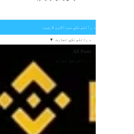
د راتلونکي سوداګرۍ لارښود
د راتلونکي تجارت
All Posts
د راتلونکي تجارت